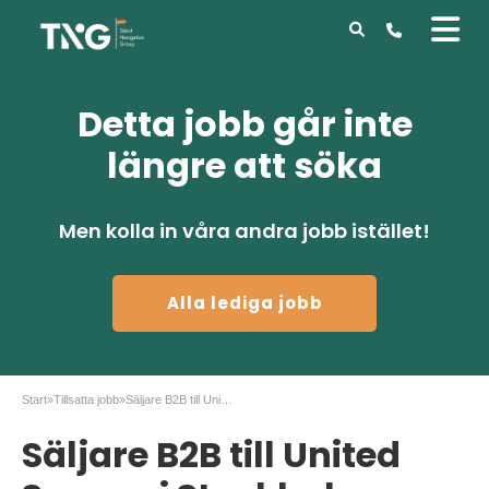
Detta jobb går inte
längre att söka
Men kolla in våra andra jobb istället!
Alla lediga jobb
Start
»
Tillsatta jobb
»
Säljare B2B till United Spaces i Stockholm
Säljare B2B till United