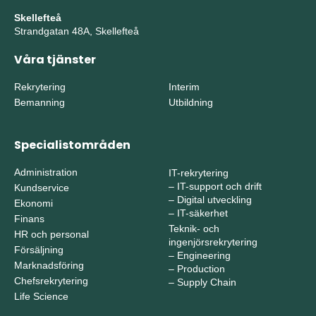
Skellefteå
Strandgatan 48A, Skellefteå
Våra tjänster
Rekrytering
Interim
Bemanning
Utbildning
Specialistområden
Administration
IT-rekrytering
–
IT-support och drift
Kundservice
–
Digital utveckling
Ekonomi
–
IT-säkerhet
Finans
Teknik- och
HR och personal
ingenjörsrekrytering
Försäljning
–
Engineering
Marknadsföring
–
Production
Chefsrekrytering
–
Supply Chain
Life Science