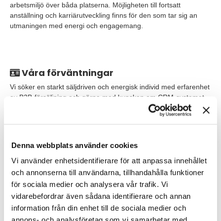
arbetsmiljö över båda platserna. Möjligheten till fortsatt
anställning och karriärutveckling finns för den som tar sig an
utmaningen med energi och engagemang.
Våra förväntningar
Vi söker en starkt säljdriven och energisk individ med erfarenhet
av B2B-försäljning och gärna med kunskap om CRM-systemet
Upsales med några års erfarenhet av försäljning. Du bör vara
självständig, proaktiv och ha förmågan att bygga starka och
positiva teamrelationer.
Denna webbplats använder cookies
Vi vill att du har en beprövad framgångsrik track record med
erfarenhet av att sälja coworking-tjänster eller B2B-
Vi använder enhetsidentifierare för att anpassa innehållet
kontorsuthyrning är meriterande, men vi ser också positivt på
och annonserna till användarna, tillhandahålla funktioner
kandidater med erfarenhet av försäljning inom andra områden,
för sociala medier och analysera vår trafik. Vi
såsom kopiatorer eller kaffemaskiner. Bakgrund inom större
vidarebefordrar även sådana identifierare och annan
hotellkedjor med erfarenhet av att förhandla avtal och att av ha
information från din enhet till de sociala medier och
haft kundansvar kan också vara av intresse.
annons- och analysföretag som vi samarbetar med.