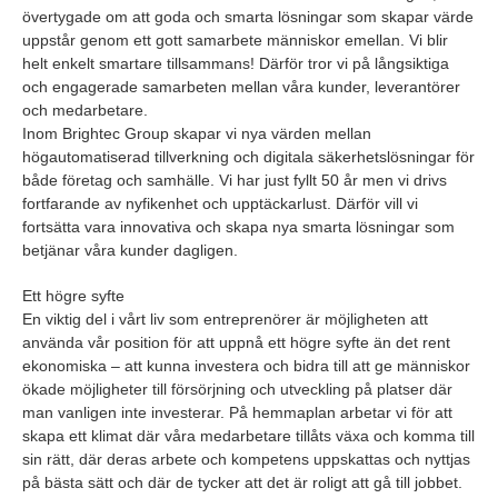
övertygade om att goda och smarta lösningar som skapar värde
uppstår genom ett gott samarbete människor emellan. Vi blir
helt enkelt smartare tillsammans! Därför tror vi på långsiktiga
och engagerade samarbeten mellan våra kunder, leverantörer
och medarbetare.
Inom Brightec Group skapar vi nya värden mellan
högautomatiserad tillverkning och digitala säkerhetslösningar för
både företag och samhälle. Vi har just fyllt 50 år men vi drivs
fortfarande av nyfikenhet och upptäckarlust. Därför vill vi
fortsätta vara innovativa och skapa nya smarta lösningar som
betjänar våra kunder dagligen.
Ett högre syfte
En viktig del i vårt liv som entreprenörer är möjligheten att
använda vår position för att uppnå ett högre syfte än det rent
ekonomiska – att kunna investera och bidra till att ge människor
ökade möjligheter till försörjning och utveckling på platser där
man vanligen inte investerar. På hemmaplan arbetar vi för att
skapa ett klimat där våra medarbetare tillåts växa och komma till
sin rätt, där deras arbete och kompetens uppskattas och nyttjas
på bästa sätt och där de tycker att det är roligt att gå till jobbet.