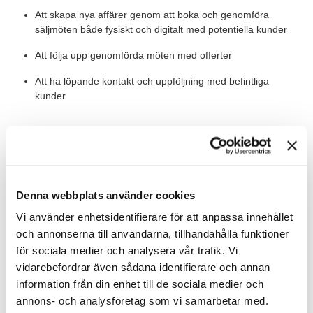
Att skapa nya affärer genom att boka och genomföra
säljmöten både fysiskt och digitalt med potentiella kunder
Att följa upp genomförda möten med offerter
Att ha löpande kontakt och uppföljning med befintliga
kunder
Värt att veta
Du kommer att få en gedigen introduktion och bli en del av ett
team där du får hjälp och stöd av mycket kompetenta kollegor.
Denna webbplats använder cookies
Som säljare får du ett stort ansvar och varierande
Vi använder enhetsidentifierare för att anpassa innehållet
arbetsuppgifter och i rollen ingår tjänstebil.
och annonserna till användarna, tillhandahålla funktioner
Då många av våra kunder är säkerhetsklassade innebär det att
för sociala medier och analysera vår trafik. Vi
du som medarbetare förväntas kunna uppvisa utdrag ur
vidarebefordrar även sådana identifierare och annan
belastningsregistret.
information från din enhet till de sociala medier och
annons- och analysföretag som vi samarbetar med.