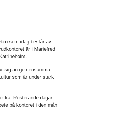
ebro som idag består av
udkontoret är i Mariefred
 Katrineholm.
 tar sig an gemensamma
skultur som är under stark
 vecka. Resterande dagar
bete på kontoret i den mån