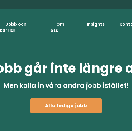
Jobb och
Om
Insights
Kont
karriär
oss
obb går inte längre 
Men kolla in våra andra jobb istället!
Alla lediga jobb