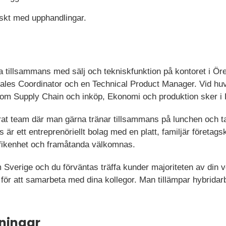
iskt med upphandlingar.
 tillsammans med sälj och tekniskfunktion på kontoret i Ör
les Coordinator och en Technical Product Manager. Vid huv
 inom Supply Chain och inköp, Ekonomi och produktion sker i
erat team där man gärna tränar tillsammans på lunchen och
 är ett entreprenöriellt bolag med en platt, familjär företag
nyfikenhet och framåtanda välkomnas.
om Sverige och du förväntas träffa kunder majoriteten av din
 för att samarbeta med dina kollegor. Man tillämpar hybridar
ningar