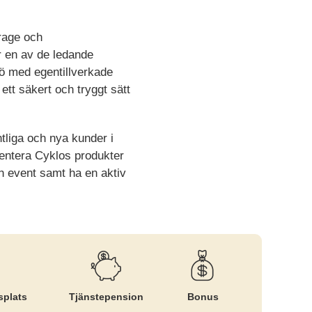
arage och
r en av de ledande
jö med egentillverkade
ett säkert och tryggt sätt
tliga och nya kunder i
entera Cyklos produkter
h event samt ha en aktiv
splats
Tjänste­pension
Bonus