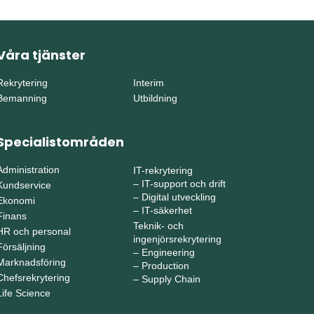
Våra tjänster
Rekrytering
Interim
Bemanning
Utbildning
Specialistområden
Administration
IT-rekrytering
–
IT-support och drift
Kundservice
–
Digital utveckling
Ekonomi
–
IT-säkerhet
Finans
Teknik- och
HR och personal
ingenjörsrekrytering
Försäljning
–
Engineering
Marknadsföring
–
Production
Chefsrekrytering
–
Supply Chain
Life Science