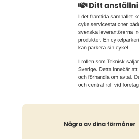
Ditt anställ
I det framtida samhället 
cykelservicestationer båd
svenska leverantörerna ino
produkter. En cykelparkeri
kan parkera sin cykel.
I rollen som Teknisk sälja
Sverige. Detta innebär at
och förhandla om avtal. D
och central roll vid företag
Några av dina förmåner