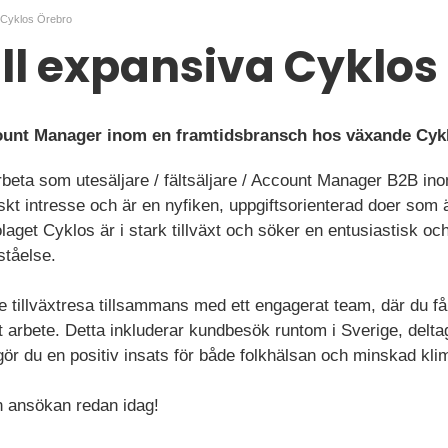
a Cyklos Örebro
till expansiva Cyklo
ount Manager inom en framtidsbransch hos växande Cykl
rbeta som utesäljare / fältsäljare / Account Manager B2B in
kt intresse och är en nyfiken, uppgiftsorienterad doer som ä
bolaget Cyklos är i stark tillväxt och söker en entusiastisk o
ståelse.
e tillväxtresa tillsammans med ett engagerat team, där du får
t arbete. Detta inkluderar kundbesök runtom i Sverige, delt
 gör du en positiv insats för både folkhälsan och minskad kl
 ansökan redan idag!