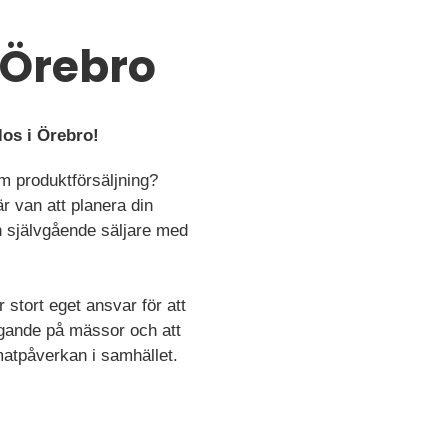
s Örebro
os i Örebro!
om produktförsäljning?
r van att planera din
ch självgående säljare med
 stort eget ansvar för att
agande på mässor och att
imatpåverkan i samhället.