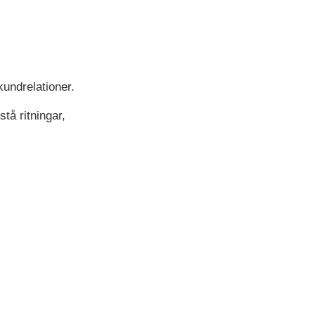
undrelationer.
tå ritningar,