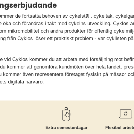
ningserbjudande
kommer de fortsatta behoven av cykelställ, cykeltak, cykelg
e öka och förändras i takt med cykelns utveckling. Cyklos ä
m mikromobilitet och andra produkter för offentlig cykelmil
ng från Cyklos löser ett praktiskt problem - var cyklisten på 
re vid Cyklos kommer du att arbeta med försäljning mot befin
t du kommer att genomföra kundmöten över hela landet, pres
u kommer även representera företaget fysiskt på mässor oc
ets digitala närvaro.
Extra semesterdagar
Flexibel arbet