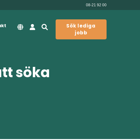
08-21 92 00
akt
Sök lediga
jobb
att söka