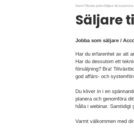
Start
»
Tillsatta jobb
»
Säljare till expansiv
Säljare 
Jobba som säljare / Acc
Har du erfarenhet av att a
Har du dessutom ett teknis
försäljning? Bra! Tillväxt
god affärs- och systemför
Du kliver in i en spännand
planera och genomföra dit
hålla i webinar. Samtidigt
Varmt välkommen med din