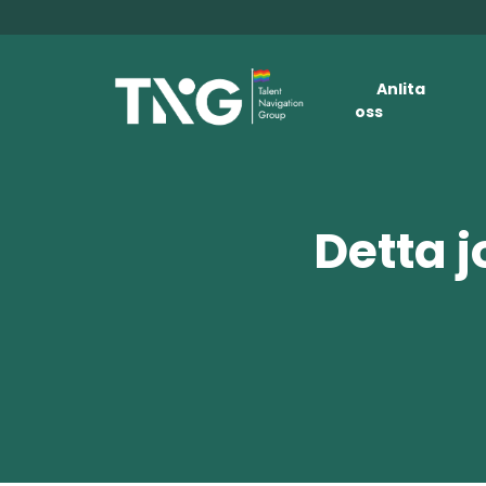
Anlita
oss
Detta j