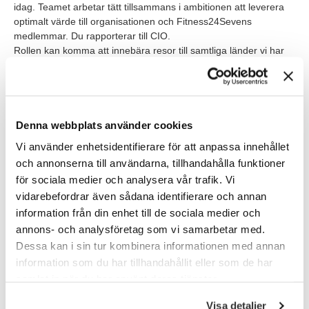
idag. Teamet arbetar tätt tillsammans i ambitionen att leverera
optimalt värde till organisationen och Fitness24Sevens
medlemmar. Du rapporterar till CIO.
Rollen kan komma att innebära resor till samtliga länder vi har
gym i vid enstaka tillfällen.
VEM ÄR DU?
Vi har en öppen syn kring vilken utbildningsbakgrund du kan ha
Denna webbplats använder cookies
för att vara intressant för det här jobbet.
Vi använder enhetsidentifierare för att anpassa innehållet
En relevant IT bakgrund och erfarenhet är självklart intressant
och annonserna till användarna, tillhandahålla funktioner
men du kan också komma från den mer administrativa sidan där
för sociala medier och analysera vår trafik. Vi
du har jobbat som systemägare eller superuser tidigare.
Erfarenheten att ha förvaltat system och arbeta med att utveckla
vidarebefordrar även sådana identifierare och annan
funktionalitet relaterat till affärsnytta är mest intressant för oss i
information från din enhet till de sociala medier och
kombination till en projektledande personlighet.
annons- och analysföretag som vi samarbetar med.
Dessa kan i sin tur kombinera informationen med annan
Det viktigaste egenskaperna vi vill se hos dig är att du har en
information som du har tillhandahållit eller som de har
förmåga att se både helheter och detaljer och ditt öga för
samlat in när du har använt deras tjänster.
system och funktionalitet. Som person ser vi att du har god
förmåga att skapa relationer och bra samarbete. Du är
Visa detaljer