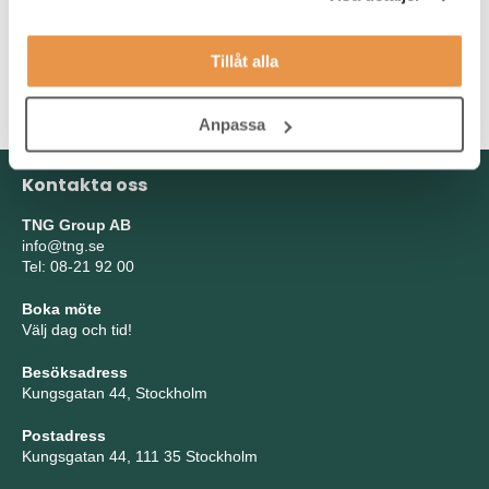
organiserad och engagerad och har lätt för att driva saker
framåt.
Tillåt alla
Du kommunicerar obehindrat i tal och i skrift på svenska och
engelska.
Anpassa
Kontakta oss
TNG Group AB
info@tng.se
Tel: 08-21 92 00
Boka möte
Välj dag och tid!
Besöksadress
Kungsgatan 44, Stockholm
Postadress
Kungsgatan 44, 111 35 Stockholm