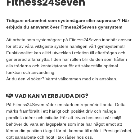
Fitness24Seven
Tidigare erfarenhet som systemägare eller superuser? Här
erbjuds du ansvaret över Fitness24Sevens gymsystem
Att arbeta som systemägare på Fitness24Seven innebär ansvar
för ett av våra viktigaste system nämligen vårt gymsystemet!
Funktionalitet kan alltid utvecklas i relation till efterfrågan och
genererad affärsnytta. I den här rollen blir du den som håller i
alla trådarna och kontaktytorna för att säkerställa optimal
funktion och användning.
Är du den vi söker? Varmt välkommen med din ansökan.
VAD KAN VI ERBJUDA DIG?
På Fitness24Seven råder en stark entrepenöriell anda. Detta
märks framförallt i ett härligt och positivt driv och många
parallella idéer och initiativ. För att trivas hos oss i vår miljö
behöver du vara en lagspelare som inte har något emot att
lämna din position i laget för att komma till målet. Prestigelöshet,
gott samarbete och högt i tak råder hos oss.