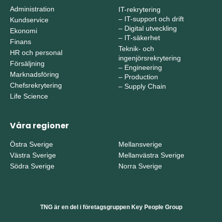
Administration
IT-rekrytering
–
IT-support och drift
Kundservice
–
Digital utveckling
Ekonomi
–
IT-säkerhet
Finans
Teknik- och
HR och personal
ingenjörsrekrytering
Försäljning
–
Engineering
Marknadsföring
–
Production
Chefsrekrytering
–
Supply Chain
Life Science
Våra regioner
Östra Sverige
Mellansverige
Västra Sverige
Mellanvästra Sverige
Södra Sverige
Norra Sverige
TNG är en del i företagsgruppen Key People Group