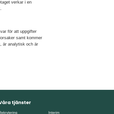
taget verkar i en
.
ar för att uppgifter
undorsaker samt kommer
, är analytisk och är
Våra tjänster
Rekrytering
Interim