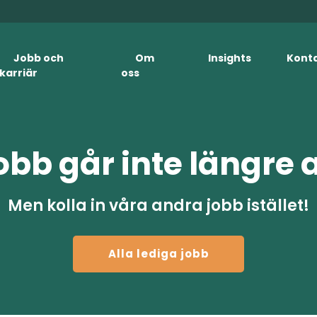
Jobb och
Om
Insights
Kont
karriär
oss
obb går inte längre 
Men kolla in våra andra jobb istället!
Alla lediga jobb