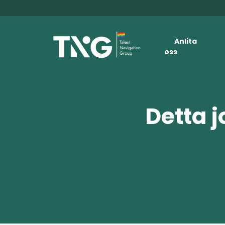
Anlita
oss
Detta j