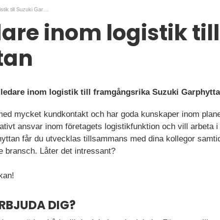
Teamledare inom logistik till Suzuki Garphyttan
re inom logistik til
tan
ledare inom logistik till framgångsrika Suzuki Garphytta
l med mycket kundkontakt och har goda kunskaper inom planer
ativt ansvar inom företagets logistikfunktion och vill arbeta i 
yttan får du utvecklas tillsammans med dina kollegor samtid
e bransch. Låter det intressant?
kan!
ERBJUDA DIG?