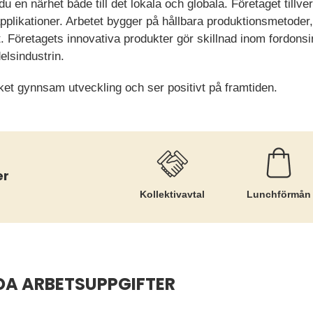
u en närhet både till det lokala och globala. Företaget tillv
applikationer. Arbetet bygger på hållbara produktionsmetoder,
. Företagets innovativa produkter gör skillnad inom fordonsi
elsindustrin.
ket gynnsam utveckling och ser positivt på framtiden.
er
Kollektiv­avtal
Lunchförmån
DA ARBETSUPPGIFTER