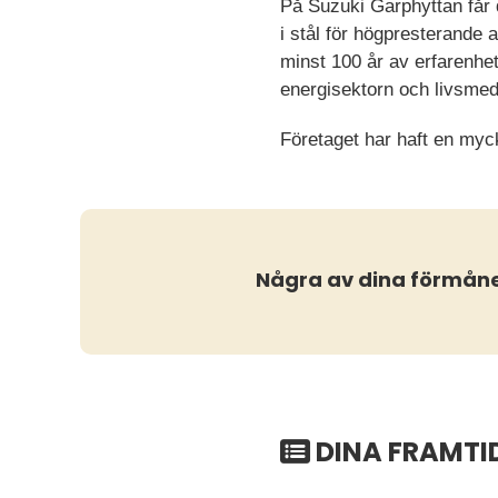
På Suzuki Garphyttan får d
i stål för högpresterande 
minst 100 år av erfarenhet
energisektorn och livsmed
Företaget har haft en myc
Några av dina förmån
DINA FRAMTI