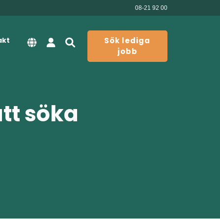
08-21 92 00
akt
Sök lediga
jobb
att söka