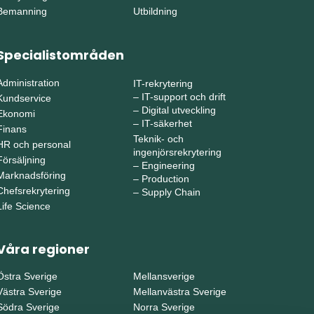
Bemanning
Utbildning
Specialistområden
Administration
IT-rekrytering
–
IT-support och drift
Kundservice
–
Digital utveckling
Ekonomi
–
IT-säkerhet
Finans
Teknik- och
HR och personal
ingenjörsrekrytering
Försäljning
–
Engineering
Marknadsföring
–
Production
Chefsrekrytering
–
Supply Chain
Life Science
Våra regioner
Östra Sverige
Mellansverige
Västra Sverige
Mellanvästra Sverige
Södra Sverige
Norra Sverige