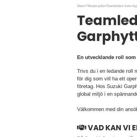
Start
»
Tillsatta jobb
»
Teamleda
Garphyt
En utvecklande roll som 
Trivs du i en ledande rol
för dig som vill ha ett oper
företag. Hos Suzuki Garph
global miljö i en spännand
Välkommen med din ansö
VAD KAN VI 