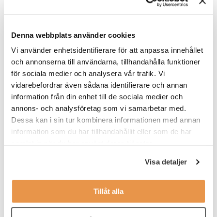
Denna webbplats använder cookies
Vi använder enhetsidentifierare för att anpassa innehållet
och annonserna till användarna, tillhandahålla funktioner
för sociala medier och analysera vår trafik. Vi
vidarebefordrar även sådana identifierare och annan
Bagarmossen Kärrtorp Bollklubb (BKBK)
är en ideell förening
information från din enhet till de sociala medier och
med crika 1 000 medlemmar och hemort i Stockholms stads
annons- och analysföretag som vi samarbetar med.
sydöstra närförorter. Med Bredd – Glädje – Gemenskap vill de
skapa en möjlighet för barn och ungdomar att spela fotboll i
Dessa kan i sin tur kombinera informationen med annan
södra Stockholm.
information som du har tillhandahållit eller som de har
samlat in när du har använt deras tjänster.
Varför?
TNG valde att stötta BKBK då klubben aktivt jobbar för att
Visa detaljer
välkomna och stötta medlemmar från vitt skilda bakgrunder och
även ta emot nyanlända på praktik för att förbättra integrationen
i samhället. Klubbens värderingar Bredd-Glädje-Gemenskap
Tillåt alla
rimmar också väl med våra egna värderingar och strävan att
skapa ett öppet samhälle där alla känner sig välkomna.