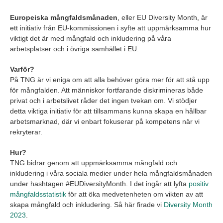
Europeiska mångfaldsmånaden
, eller EU Diversity Month, är
ett initiativ från EU-kommissionen i syfte att uppmärksamma hur
viktigt det är med mångfald och inkludering på våra
arbetsplatser och i övriga samhället i EU.
Varför?
På TNG är vi eniga om att alla behöver göra mer för att stå upp
för mångfalden. Att människor fortfarande diskrimineras både
privat och i arbetslivet råder det ingen tvekan om. Vi stödjer
detta viktiga initiativ för att tillsammans kunna skapa en hållbar
arbetsmarknad, där vi enbart fokuserar på kompetens när vi
rekryterar.
Hur?
TNG bidrar genom att uppmärksamma mångfald och
inkludering i våra sociala medier under hela mångfaldsmånaden
under hashtagen #EUDiversityMonth. I det ingår att lyfta
positiv
mångfaldsstatistik
för att öka medvetenheten om vikten av att
skapa mångfald och inkludering. Så här firade vi
Diversity Month
2023
.