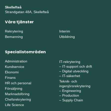
Skellefteå
Strandgatan 48A, Skellefteå
Våra tjänster
Rekrytering
Interim
Bemanning
Utbildning
Specialistområden
Administration
IT-rekrytering
–
IT-support och drift
Kundservice
–
Digital utveckling
Ekonomi
–
IT-säkerhet
Finans
Teknik- och
HR och personal
ingenjörsrekrytering
Försäljning
–
Engineering
Marknadsföring
–
Production
Chefsrekrytering
–
Supply Chain
Life Science