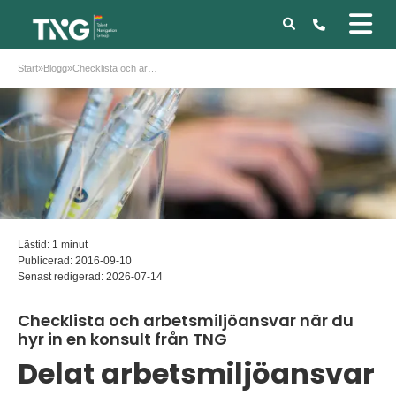
Start
»
Blogg
»
Checklista och arbetsmiljöansvar när du hyr in en konsult från TNG
Lästid: 1 minut
Publicerad:
2016-09-10
Senast redigerad:
2026-07-14
Checklista och arbetsmiljöansvar när du
hyr in en konsult från TNG
Delat arbetsmiljöansvar