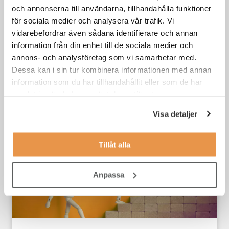
och annonserna till användarna, tillhandahålla funktioner
för sociala medier och analysera vår trafik. Vi
vidarebefordrar även sådana identifierare och annan
information från din enhet till de sociala medier och
annons- och analysföretag som vi samarbetar med.
Konsulttrender 2026: Från att täcka upp
Dessa kan i sin tur kombinera informationen med annan
till att bygga upp
information som du har tillhandahållit eller som de har
samlat in när du har använt deras tjänster.
Konsultuthyrning
,
Trender
Visa detaljer
Tillåt alla
Anpassa