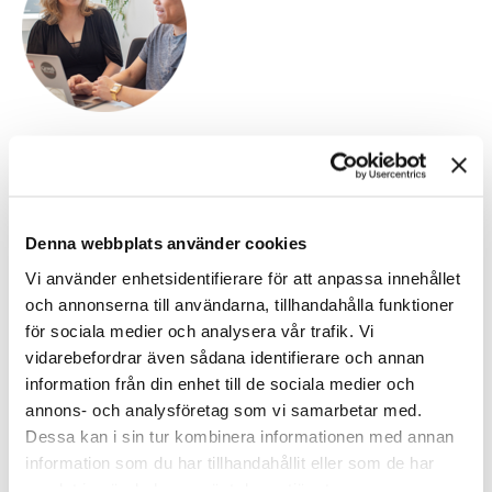
Digital kandidatattraktion
Lär dig förstå – och nå – svårflirtade kandidater genom att
skriva säljande och SEO-anpassade platsannonser som syns på
rätt ställen.
Denna webbplats använder cookies
Boka kursplats
Vi använder enhetsidentifierare för att anpassa innehållet
och annonserna till användarna, tillhandahålla funktioner
för sociala medier och analysera vår trafik. Vi
vidarebefordrar även sådana identifierare och annan
information från din enhet till de sociala medier och
annons- och analysföretag som vi samarbetar med.
Dessa kan i sin tur kombinera informationen med annan
information som du har tillhandahållit eller som de har
samlat in när du har använt deras tjänster.