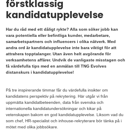
förstklassig
kandidatupplevelse
Har du råd med ett dåligt rykte? Alla som söker jobb kan
vara potentiella eller befintliga kunder, medarbetare,
samarbetspartners och influencers i olika nätverk. Med
andra ord är kandidatupplevelse inte bara viktigt för att
attrahera topptalanger. Utan även helt avgörande för
verksamhetens affärer. Undvik de vanligaste misstagen och
få värdefulla tips med en anmälan till TNG Evolves
distanskurs i kandidatupplevelse!
På tre inspirerande timmar får du värdefulla insikter om
kandidatens perspektiv på rekrytering. Här utgår vi från
uppmätta kandidatbeteenden, data från svenska och
internationella kandidatundersökningar och kikar på
vetenskapen bakom en god kandidatupplevelse. Liksom vad du
som chef, HR-specialist och inhouse-rekryterare bör tänka på i
mötet med olika jobbsökare.