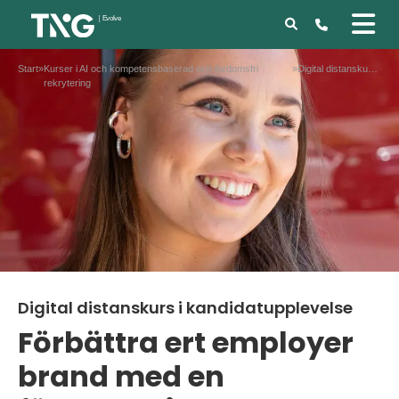
Start
»
Kurser i AI och kompetensbaserad och fördomsfri
»
Digital distanskurs i kandidatupplevelse
rekrytering
Digital distanskurs i kandidatupplevelse
Förbättra ert employer
brand med en