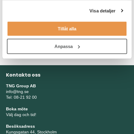
Visa detaljer
Kompetensbaserad intervjuteknik för chefer
Så håller du i en kompetensbaserad anställningsintervju – och
får toppkandidaten att tacka ja till ditt jobberbjudande!
Tillåt alla
Boka kursplats
Anpassa
Kontakta oss
TNG Group AB
info@tng.se
Tel: 08-21 92 00
Boka möte
Välj dag och tid!
Besöksadress
Kungsgatan 44, Stockholm