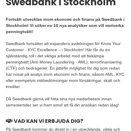
Swedbank i Stockholm
Fortsätt utvecklas inom ekonomi och finans på Swedbank i
Stockholm! Vi söker nu 10 nya analytiker som vill motverka
penningtvätt!
Swedbank fortsätter att expandera avdelningen för Know Your
Customer - KYC Excellence – i Stockholm! Här får du en
självständig roll i det viktiga arbetet med att bekämpa
penningtvätt (Anti Money Laundering - AML), terrorfinansiering
(CTF) och bedrägerier. En jättefin möjlighet för dig som redan
har nosat på analys inom ekonomi och finans, såsom AML, KYC
eller exempelvis riskbedömningar inom försäkringar, skatt och
krediter.
Då Swedbank gärna vill hitta sina nya medarbetare innan
semestertider ser vi fram emot att få din ansökan redan idag!
VAD KAN VI ERBJUDA DIG?
På Swedbank kommer du direkt in i en utvecklande, viktig och