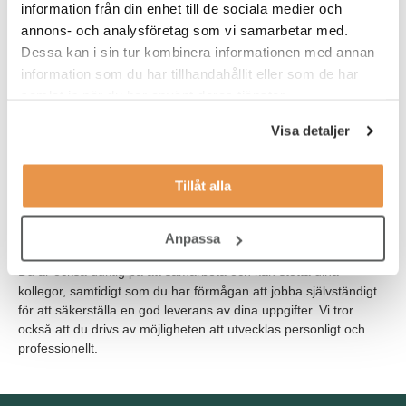
har examen inom ekonomi, juridik eller annan passande
information från din enhet till de sociala medier och
utbildning för rollen
annons- och analysföretag som vi samarbetar med.
Dessa kan i sin tur kombinera informationen med annan
har tidigare erfarenhet av KYC/AML eller liknande
information som du har tillhandahållit eller som de har
analysarbete (kanske inom skatt, försäkring eller
kreditbolag)
samlat in när du har använt deras tjänster.
har tidigare erfarenhet inom service och kundkontakt
Visa detaljer
har goda kunskaper i svenska och engelska i såväl tal som
skrift
Tillåt alla
Som person är du noggrann och du jobbar strukturerat och
Anpassa
metodiskt för att hinna med dina arbetsuppgifter på ett bra sätt.
Du är också duktig på att samarbeta och kan stötta dina
kollegor, samtidigt som du har förmågan att jobba självständigt
för att säkerställa en god leverans av dina uppgifter. Vi tror
också att du drivs av möjligheten att utvecklas personligt och
professionellt.