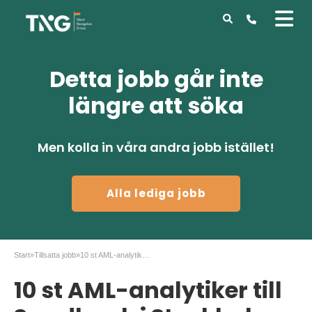
Detta jobb går inte
längre att söka
Men kolla in våra andra jobb istället!
Alla lediga jobb
Start
»
Tillsatta jobb
»
10 st AML-analytiker till Swedbank i Stockholm
10 st AML-analytiker till