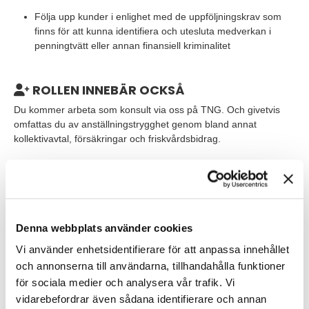
Följa upp kunder i enlighet med de uppföljningskrav som
finns för att kunna identifiera och utesluta medverkan i
penningtvätt eller annan finansiell kriminalitet
ROLLEN INNEBÄR OCKSÅ
Du kommer arbeta som konsult via oss på TNG. Och givetvis
omfattas du av anställningstrygghet genom bland annat
kollektivavtal, försäkringar och friskvårdsbidrag.
Alla 10 tjänster behöver påbörjas i början av september 2021
och ditt uppdrag som konsult hos Swedbank pågår i minst sex
månader, med chans till förlängning. Anställningen inleds med
en gedigen introduktion och du kommer arbeta vanliga
kontorstider från huvudkontoret i Sundbyberg.
Denna webbplats använder cookies
Vi använder enhetsidentifierare för att anpassa innehållet
VEM ÄR DU?
och annonserna till användarna, tillhandahålla funktioner
för sociala medier och analysera vår trafik. Vi
För rollen som AML-analytiker söker vi dig som:
vidarebefordrar även sådana identifierare och annan