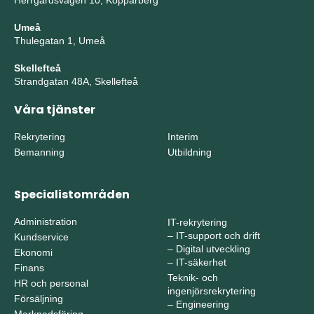
Herrgårdsvägen 10, Kopparberg
Umeå
Thulegatan 1, Umeå
Skellefteå
Strandgatan 48A, Skellefteå
Våra tjänster
Rekrytering
Interim
Bemanning
Utbildning
Specialistområden
Administration
IT-rekrytering
–
IT-support och drift
Kundservice
–
Digital utveckling
Ekonomi
–
IT-säkerhet
Finans
Teknik- och
HR och personal
ingenjörsrekrytering
Försäljning
–
Engineering
Marknadsföring