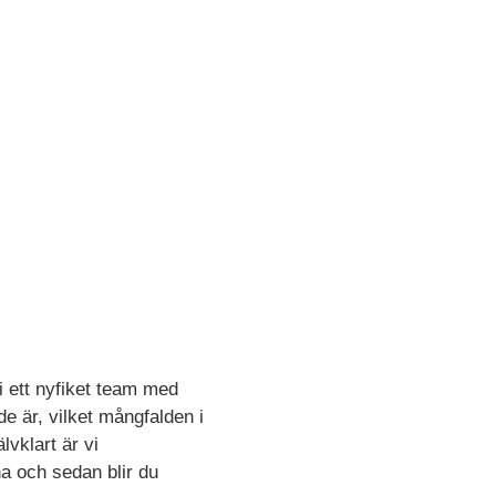
a i ett nyfiket team med
de är, vilket mångfalden i
lvklart är vi
na och sedan blir du