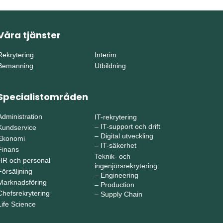
Våra tjänster
Rekrytering
Interim
Bemanning
Utbildning
Specialistområden
Administration
IT-rekrytering
–
IT-support och drift
Kundservice
–
Digital utveckling
Ekonomi
–
IT-säkerhet
Finans
Teknik- och
HR och personal
ingenjörsrekrytering
Försäljning
–
Engineering
Marknadsföring
–
Production
Chefsrekrytering
–
Supply Chain
Life Science