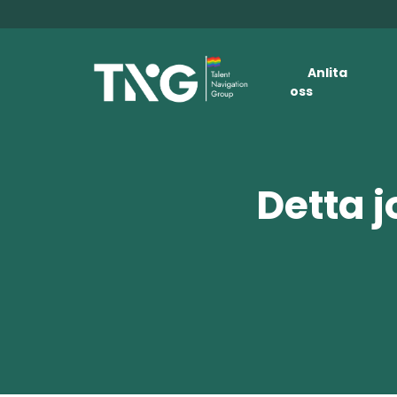
Anlita
oss
Detta j