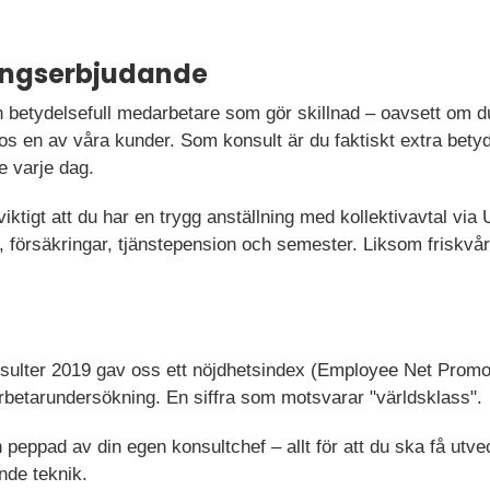
ningserbjudande
 betydelsefull medarbetare som gör skillnad – oavsett om du
os en av våra kunder. Som konsult är du faktiskt extra betyd
e varje dag.
 viktigt att du har en trygg anställning med kollektivavtal vi
lön, försäkringar, tjänstepension och semester. Liksom friskv
nsulter 2019 gav oss ett nöjdhetsindex (Employee Net Promo
etarundersökning. En siffra som motsvarar "världsklass".
h peppad av din egen konsultchef – allt för att du ska få utv
nde teknik.