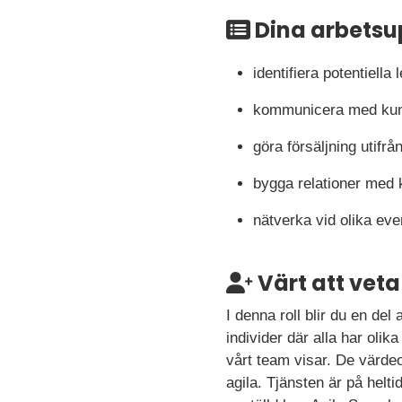
Dina arbetsu
identifiera potentiell
kommunicera med kund
göra försäljning utifr
bygga relationer med 
nätverka vid olika e
Värt att veta
I denna roll blir du en del 
individer där alla har oli
vårt team visar. De värdeord
agila. Tjänsten är på helt