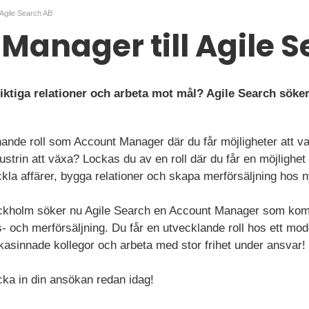
 Agile Search AB
Manager till Agile 
siktiga relationer och arbeta mot mål? Agile Search söke
nande roll som Account Manager där du får möjligheter att va
strin att växa? Lockas du av en roll där du får en möjlighet 
ckla affärer, bygga relationer och skapa merförsäljning hos 
Stockholm söker nu Agile Search en Account Manager som kom
- och merförsäljning. Du får en utvecklande roll hos ett mod
ikasinnade kollegor och arbeta med stor frihet under ansvar!
cka in din ansökan redan idag!