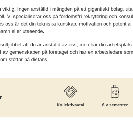
iktig. Ingen anställd i mängden på ett gigantiskt bolag, ut
l. Vi specialiserar oss på fördomsfri rekrytering och konsul
os oss är det din tekniska kunskap, motivation och potential 
namn eller utseende.
sultjobbet att du är anställd av oss, men har din arbetsplat
del av gemenskapen på företaget och har en arbetsledare som 
om stöttar på distans.
r
Kollektiv­avtal
6 v semester