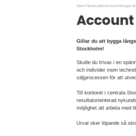
Start
»
Tillsatta jobb
»
Account Manager till
Account 
Gillar du att bygga lång
Stockholm!
Skulle du trivas i en spän
och individer inom techindu
säljprocessen för att utve
Till kontoret i centrala 
resultatorienterad nykunds
möjlighet att arbeta med l
Urval sker löpande så ski