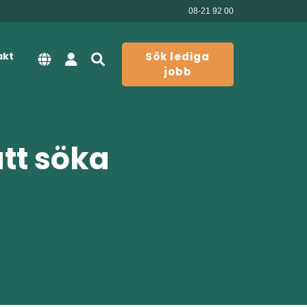
08-21 92 00
akt
Sök lediga
jobb
att söka