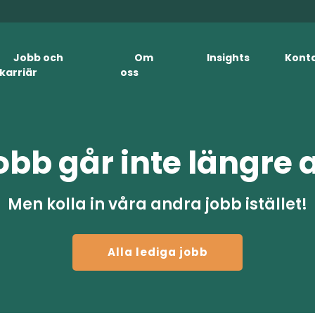
Jobb och
Om
Insights
Kont
karriär
oss
obb går inte längre 
Men kolla in våra andra jobb istället!
Alla lediga jobb