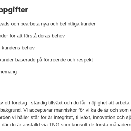
ppgifter
a leads och bearbeta nya och befintliga kunder
er för att förstå deras behov
ån kundens behov
kunder baserade på förtroende och respekt
venemang
av ett företag i ständig tillväxt och du får möjlighet att arbet
ka bakgrund. Vi accepterar människor för vilka de är och som 
en vi håller står för är integritet, tillväxt, innovation och sjä
id där du är anställd via TNG som konsult de första månader