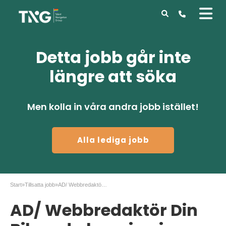
Detta jobb går inte
längre att söka
Men kolla in våra andra jobb istället!
Alla lediga jobb
Start
»
Tillsatta jobb
»
AD/ Webbredaktör Din Bil med placering i Stockholm
AD/ Webbredaktör Din