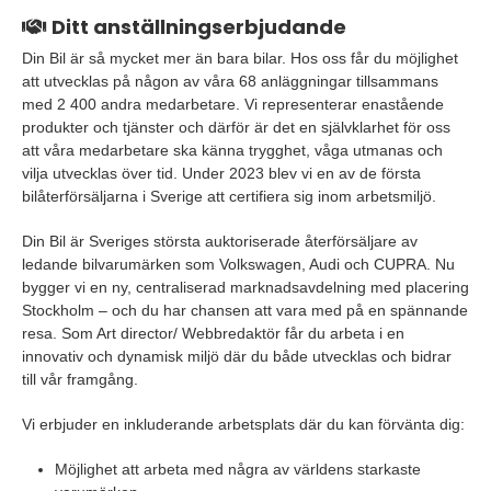
Ditt anställningserbjudande
Din Bil är så mycket mer än bara bilar. Hos oss får du möjlighet
att utvecklas på någon av våra 68 anläggningar tillsammans
med 2 400 andra medarbetare. Vi representerar enastående
produkter och tjänster och därför är det en självklarhet för oss
att våra medarbetare ska känna trygghet, våga utmanas och
vilja utvecklas över tid. Under 2023 blev vi en av de första
bilåterförsäljarna i Sverige att certifiera sig inom arbetsmiljö.
Din Bil är Sveriges största auktoriserade återförsäljare av
ledande bilvarumärken som Volkswagen, Audi och CUPRA. Nu
bygger vi en ny, centraliserad marknadsavdelning med placering
Stockholm – och du har chansen att vara med på en spännande
resa. Som Art director/ Webbredaktör får du arbeta i en
innovativ och dynamisk miljö där du både utvecklas och bidrar
till vår framgång.
Vi erbjuder en inkluderande arbetsplats där du kan förvänta dig:
Möjlighet att arbeta med några av världens starkaste