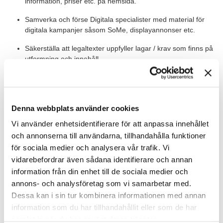
information, priser etc. på hemsida.
Samverka och förse Digitala specialister med material för
digitala kampanjer såsom SoMe, displayannonser etc.
Säkerställa att legaltexter uppfyller lagar / krav som finns på
utformning och innehåll.
Samarbeta med övriga AD / Redaktörer för att hjälpa /
avlasta varandra vid behov.
Produktion av material centralt för Din Bil samt för andra
Denna webbplats använder cookies
affärsområden vid behov.
Vi använder enhetsidentifierare för att anpassa innehållet
Övrigt vanligt förekommande arbetsuppgifter inom ramen
och annonserna till användarna, tillhandahålla funktioner
för rollen.
för sociala medier och analysera vår trafik. Vi
vidarebefordrar även sådana identifierare och annan
information från din enhet till de sociala medier och
Värt att veta
annons- och analysföretag som vi samarbetar med.
Din Bil Sverige AB sitter i moderna lokaler i Hammarby Sjöstad i
Dessa kan i sin tur kombinera informationen med annan
Stockholm. Du kommer att arbeta nära marknadsansvarig och
information som du har tillhandahållit eller som de har
digitalspecialist i ett dynamiskt och hjälpsamt team. Du
samlat in när du har använt deras tjänster.