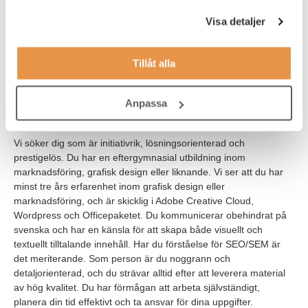
rapporterar direkt till marknadschefen. Detta uppdrag är ett
vikariat där vi ser att du har möjlighet att börja så snart som
Visa detaljer
möjligt. I den här rollen finns det möjlighet att bli anställd av Din
Bil, vara underkonsult eller jobba som konsult via TNG.
Tillåt alla
Din Bil Sverige genomför alltid en kontroll av CV, referenser och
bakgrund innan anställning.
Anpassa
Våra förväntningar
Vi söker dig som är initiativrik, lösningsorienterad och
prestigelös. Du har en e
ftergymnasial utbildning inom
marknadsföring, grafisk design eller liknande. Vi ser att du
har
minst tre års erfarenhet inom grafisk design eller
marknadsföring, och är skicklig i Adobe Creative Cloud,
Wordpress och Officepaketet. Du kommunicerar obehindrat på
svenska och har en känsla för att skapa både visuellt och
textuellt tilltalande innehåll. Har du förståelse för SEO/SEM är
det meriterande. Som person är du noggrann och
detaljorienterad, och du strävar alltid efter att leverera material
av hög kvalitet. Du har förmågan att arbeta självständigt,
planera din tid effektivt och ta ansvar för dina uppgifter.