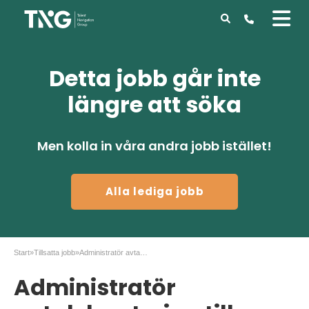
Detta jobb går inte
längre att söka
Men kolla in våra andra jobb istället!
Alla lediga jobb
Start
»
Tillsatta jobb
»
Administratör avtalshantering till storbank
Administratör