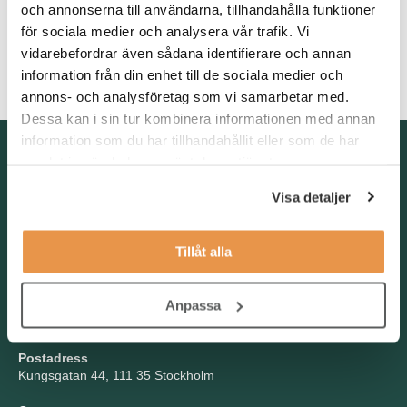
och annonserna till användarna, tillhandahålla funktioner
både skriftligt och muntligt. Det är ett krav att du är van vid att
för sociala medier och analysera vår trafik. Vi
arbeta i systemintensiva miljöer. Har du tidigare arbetat med
vidarebefordrar även sådana identifierare och annan
avtalsflöden är det meriterande. Du trivs med rutiner men är
också flexibel när behoven förändras.
information från din enhet till de sociala medier och
annons- och analysföretag som vi samarbetar med.
Dessa kan i sin tur kombinera informationen med annan
information som du har tillhandahållit eller som de har
Kontakta oss
samlat in när du har använt deras tjänster.
TNG Group AB
Visa detaljer
info@tng.se
Tel: 08-21 92 00
Tillåt alla
Boka möte
Välj dag och tid!
Anpassa
Besöksadress
Kungsgatan 44, Stockholm
Postadress
Kungsgatan 44, 111 35 Stockholm