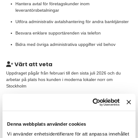
Hantera avtal för företagskunder inom
leverantörsbetalningar
Utföra administrativ avtalshantering för andra banktjänster
Besvara enklare supportärenden via telefon
Bidra med övriga administrativa uppgifter vid behov
Värt att veta
Uppdraget pågår från februari till den sista juli 2026 och du
arbetar på plats hos kunden i moderna lokaler norr om
Stockholm
Våra förväntningar
Denna webbplats använder cookies
Vi söker dig som har erfarenhet av administrativt arbete, gärna
inom bank, finans eller annan regelstyrd verksamhet. Du är
Vi använder enhetsidentifierare för att anpassa innehållet
noggrann, självgående och har god kommunikationsförmåga –