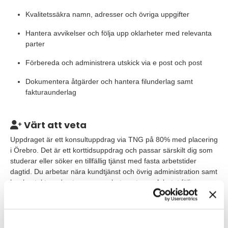
Kvalitetssäkra namn, adresser och övriga uppgifter
Hantera avvikelser och följa upp oklarheter med relevanta
parter
Förbereda och administrera utskick via e post och post
Dokumentera åtgärder och hantera filunderlag samt
fakturaunderlag
Värt att veta
Uppdraget är ett konsultuppdrag via TNG på 80% med placering
i Örebro. Det är ett korttidsuppdrag och passar särskilt dig som
studerar eller söker en tillfällig tjänst med fasta arbetstider
dagtid. Du arbetar nära kundtjänst och övrig administration samt
har kontakt med externa samarbetspartners. Arbetet följer
tydliga rutiner och prioriteringar.
Våra förväntningar