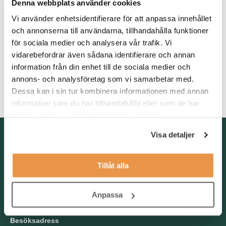
Denna webbplats använder cookies
Vi söker dig som har god administrativ förmåga och mycket god
systemvana. Du arbetar strukturerat, självständigt och med hög
Vi använder enhetsidentifierare för att anpassa innehållet
noggrannhet även när arbetsuppgifterna är repetitiva. Du är
och annonserna till användarna, tillhandahålla funktioner
trygg i skriftlig kommunikation på svenska och har förmåga att
för sociala medier och analysera vår trafik. Vi
formulera dig tydligt och professionellt via mejl. Som person är
vidarebefordrar även sådana identifierare och annan
du ansvarstagande, metodisk och har ett gott omdöme. Det är
information från din enhet till de sociala medier och
meriterande med erfarenhet av backoffice, kundtjänst eller
annons- och analysföretag som vi samarbetar med.
annan administrativ roll. Denna roll kräver goda kunskaper i det
Dessa kan i sin tur kombinera informationen med annan
svenska språket, både i tal och skrift.
information som du har tillhandahållit eller som de har
samlat in när du har använt deras tjänster.
Kontakta oss
Visa detaljer
TNG Group AB
info@tng.se
Tillåt alla
Tel: 08-21 92 00
Boka möte
Anpassa
Välj dag och tid!
Besöksadress