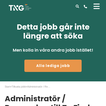
Detta jobb går inte
längre att söka
Men kolla in våra andra jobb istället!
Alla lediga jobb
Start
»
Tillsatta jobb
»
Administratör / Researcher till To Find Out
Administratör /