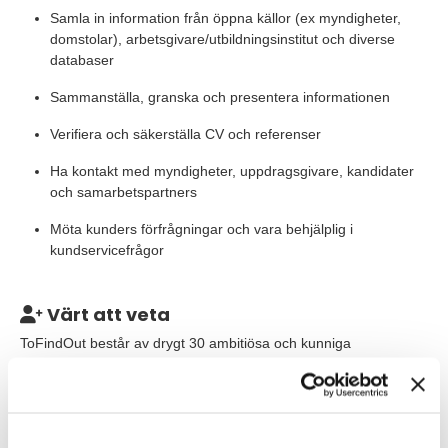
Samla in information från öppna källor (ex myndigheter,
domstolar), arbetsgivare/utbildningsinstitut och diverse
databaser
Sammanställa, granska och presentera informationen
Verifiera och säkerställa CV och referenser
Ha kontakt med myndigheter, uppdragsgivare, kandidater
och samarbetspartners
Möta kunders förfrågningar och vara behjälplig i
kundservicefrågor
Värt att veta
ToFindOut består av drygt 30 ambitiösa och kunniga
medarbetare, alla samlade på kontoret vid Norra Bantorget,
centralt i Stockholm.
Start sker så snart rätt person kan vara på plats. Tjänsten är en
tillsvidareanställning och inleds med 6 månaders