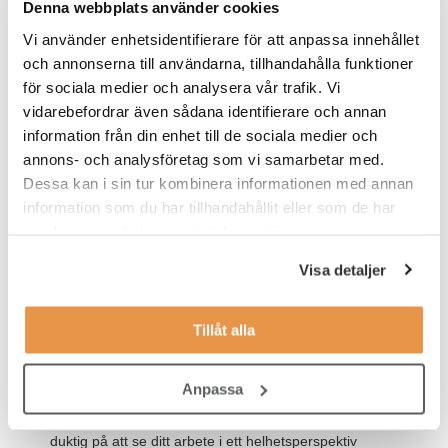
Denna webbplats använder cookies
provanställning. Du kommer att jobba under kontorstider med
Vi använder enhetsidentifierare för att anpassa innehållet
möjlighet till flex.
och annonserna till användarna, tillhandahålla funktioner
för sociala medier och analysera vår trafik. Vi
Våra förväntningar
vidarebefordrar även sådana identifierare och annan
Vi söker dig som:
information från din enhet till de sociala medier och
annons- och analysföretag som vi samarbetar med.
Har någon form av eftergymnasial utbildning
Dessa kan i sin tur kombinera informationen med annan
Har tidigare erfarenhet inom service
information som du har tillhandahållit eller som de har
samlat in när du har använt deras tjänster.
Är flytande i svenska och engelska.
Visa detaljer
Som person tror vi att du:
Tillåt alla
Är strukturerad och systematisk och noggrann i ditt
arbetssätt, med god förmåga att prioritera mellan olika
arbetsuppgifter och leverera mot deadlines.
Anpassa
Har förmågan att jobba på detaljnivå, samtidigt som du är
duktig på att se ditt arbete i ett helhetsperspektiv