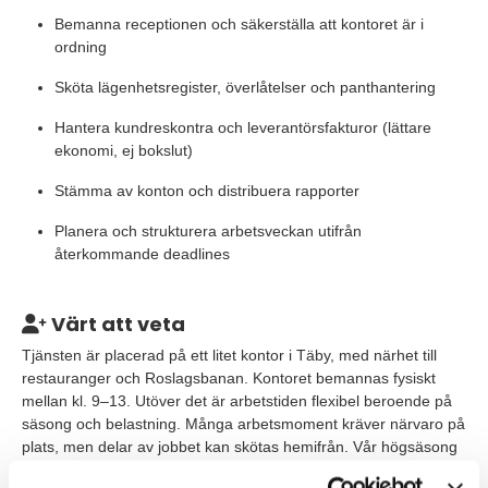
Bemanna receptionen och säkerställa att kontoret är i
ordning
Sköta lägenhetsregister, överlåtelser och panthantering
Hantera kundreskontra och leverantörsfakturor (lättare
ekonomi, ej bokslut)
Stämma av konton och distribuera rapporter
Planera och strukturera arbetsveckan utifrån
återkommande deadlines
Värt att veta
Tjänsten är placerad på ett litet kontor i Täby, med närhet till
restauranger och Roslagsbanan. Kontoret bemannas fysiskt
mellan kl. 9–13. Utöver det är arbetstiden flexibel beroende på
säsong och belastning. Många arbetsmoment kräver närvaro på
plats, men delar av jobbet kan skötas hemifrån. Vår högsäsong
är januari–april då vi behöver fullt fokus däremot ges stor frihet