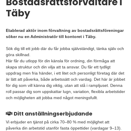
Bostadsrättsförvaltare i
Täby
Etablerad aktör inom förvaltning av bostadsrättsföreningar
söker nu en Administratör till kontoret i Täby.
Sök dig till ett jobb där du får jobba självständigt, tänka själv och
göra skillnad.
Här får du utlopp för din känsla för ordning, din förmåga att
skapa struktur och din vilja att ta ansvar. Du får ett tydligt
uppdrag men fria händer, i ett litet och personligt företag där det
är lätt att påverka, både arbetssätt och vardag. Det här är jobbet
för dig som vill känna dig viktig, utan att stå i rampljuset. Denna
roll passar dig som uppskattar lugn, variation, flexibla arbetstider
och möjligheten att jobba med något meningsfullt.
Ditt anställningserbjudande
Vi erbjuder en tjänst på cirka 70–80 % med möjlighet att
påverka din arbetstid utanför fasta öppettider (vardagar 9–13).