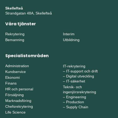
Skellefteå
Strandgatan 48A, Skellefteå
Våra tjänster
Rekrytering
Interim
Bemanning
Utbildning
Specialistområden
Administration
IT-rekrytering
–
IT-support och drift
Kundservice
–
Digital utveckling
Ekonomi
–
IT-säkerhet
Finans
Teknik- och
HR och personal
ingenjörsrekrytering
Försäljning
–
Engineering
Marknadsföring
–
Production
Chefsrekrytering
–
Supply Chain
Life Science