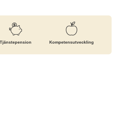
Tjänste­pension
Kompetens­utveckling