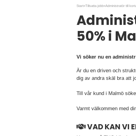
Start
»
Tillsatta jobb
»
Administ
50% i M
Vi söker nu en administr
Är du en driven och struk
dig av andra skäl bra att
Till vår kund i Malmö söker 
Varmt välkommen med din
VAD KAN VI 