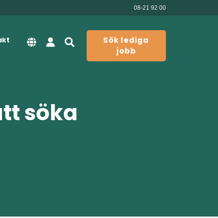
08-21 92 00
akt
Sök lediga
jobb
att söka