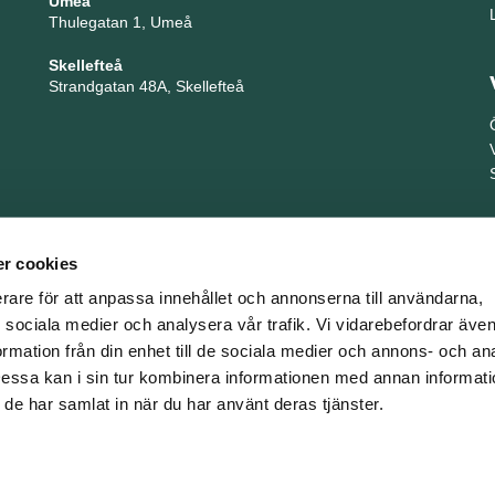
Umeå
Thulegatan 1, Umeå
Skellefteå
Strandgatan 48A, Skellefteå
r cookies
erare för att anpassa innehållet och annonserna till användarna,
ör sociala medier och analysera vår trafik. Vi vidarebefordrar äv
ormation från din enhet till de sociala medier och annons- och an
TNG är en del i företagsgruppen Key People Group
ssa kan i sin tur kombinera informationen med annan informat
om de har samlat in när du har använt deras tjänster.