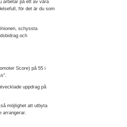
 arbetar på ett av våra
elsefull, för det är du som
a Unionen, schyssta
årdsbidrag och
omoter Score) på 55 i
s".
å utvecklade uppdrag på
så möjlighet att utbyta
e arrangerar.