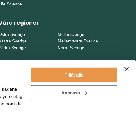
Life Science
Våra regioner
Östra Sverige
Mellansverige
Västra Sverige
Mellanvästra Sverige
Södra Sverige
Norra Sverige
Tillåt alla
en sådana
Anpassa
alysföretag
ion som du