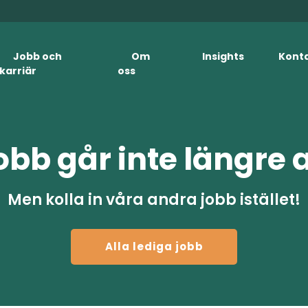
Jobb och
Om
Insights
Kont
karriär
oss
obb går inte längre 
Men kolla in våra andra jobb istället!
Alla lediga jobb