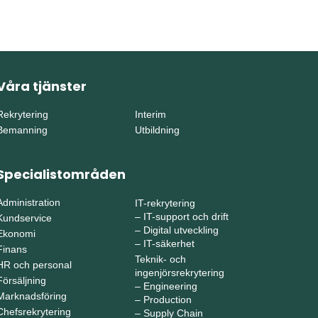
Våra tjänster
Rekrytering
Interim
Bemanning
Utbildning
Specialistområden
Administration
IT-rekrytering
–
IT-support och drift
Kundservice
–
Digital utveckling
Ekonomi
–
IT-säkerhet
Finans
Teknik- och
HR och personal
ingenjörsrekrytering
Försäljning
–
Engineering
Marknadsföring
–
Production
Chefsrekrytering
–
Supply Chain