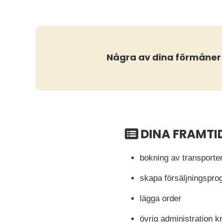
Några av dina förmåner
DINA FRAMTI
bokning av transporte
skapa försäljningspr
lägga order
övrig administration k