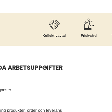
Kollektiv­avtal
Friskvård
DA ARBETSUPPGIFTER
r
ognoser
ring produkter, order och leverans