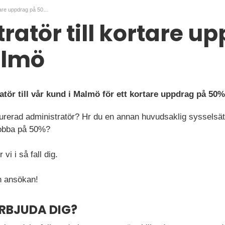
Administratör till kortare uppdrag på 50% i Malmö
ratör till kortare u
almö
atör till vår kund i Malmö för ett kortare uppdrag på 50%
turerad administratör? Hr du en annan huvudsaklig sysselsät
 jobba på 50%?
vi i så fall dig.
 ansökan!
ERBJUDA DIG?