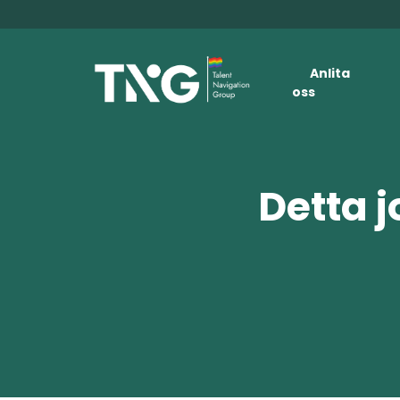
Anlita
oss
Detta j