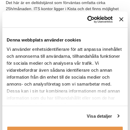
Det här är en deltidstjänst som förväntas omfatta cirka
25h/månaden. ITS kontor ligger i Kista och det finns möjlighet
att utföra arbetet på distans och på tider som passar dig.
Detta är ett konsultuppdrag med start omgående som förväntas
pågå under en längre tid.
Du är anställd som konsult hos oss på TNG och har en
Denna webbplats använder cookies
dedikerad konsultchef vid din sida, som säkerställer din trivsel
Vi använder enhetsidentifierare för att anpassa innehållet
och utveckling under uppdragets gång.
och annonserna till användarna, tillhandahålla funktioner
för sociala medier och analysera vår trafik. Vi
VEM ÄR DU?
vidarebefordrar även sådana identifierare och annan
För att bli framgångsrik i rollen som administratör ser vi gärna
information från din enhet till de sociala medier och
att du har tidigare erfarenhet inom administration och att du har
annons- och analysföretag som vi samarbetar med.
goda kunskaper i Microsoft Office.
Dessa kan i sin tur kombinera informationen med annan
information som du har tillhandahållit eller som de har
Vi tror att du är intresserad av en längre deltidstjänst och nyfiken
samlat in när du har använt deras tjänster.
på ITS uppdrag. Som person är du strukturerad och noggrann i
ditt arbete. Du har lätt för att kommunicera och tycker om att
Visa detaljer
arbeta självständigt.
Du uttrycker dig professionellt på svenska i både tal och skrift.