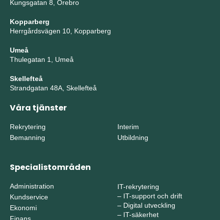
Kungsgatan 8, Örebro
Kopparberg
Herrgårdsvägen 10, Kopparberg
Umeå
Thulegatan 1, Umeå
Skellefteå
Strandgatan 48A, Skellefteå
Våra tjänster
Rekrytering
Interim
Bemanning
Utbildning
Specialistområden
Administration
IT-rekrytering
–
IT-support och drift
Kundservice
–
Digital utveckling
Ekonomi
–
IT-säkerhet
Finans