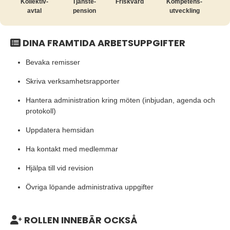
Kollektiv­
Tjänste­
Friskvård
Kompetens­
avtal
pension
utveckling
DINA FRAMTIDA ARBETSUPPGIFTER
Bevaka remisser
Skriva verksamhetsrapporter
Hantera administration kring möten (inbjudan, agenda och
protokoll)
Uppdatera hemsidan
Ha kontakt med medlemmar
Hjälpa till vid revision
Övriga löpande administrativa uppgifter
ROLLEN INNEBÄR OCKSÅ