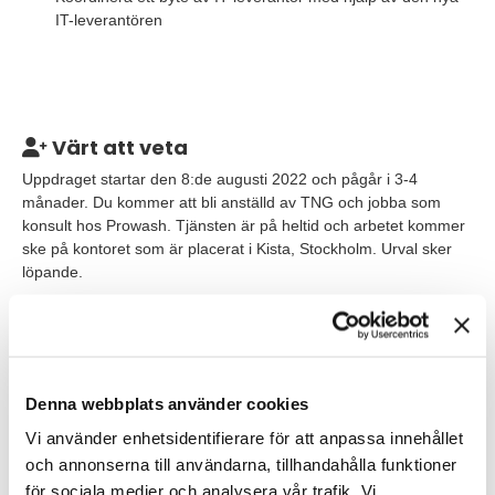
IT-leverantören
Värt att veta
Uppdraget startar den 8:de augusti 2022 och pågår i 3-4
månader. Du kommer att bli anställd av TNG och jobba som
konsult hos Prowash. Tjänsten är på heltid och arbetet kommer
ske på kontoret som är placerat i Kista, Stockholm. Urval sker
löpande.
Våra förväntningar
Vi söker dig som tidigare har arbetat med administration och är
duktig på att samla in information och förstå vad uppgiften går ut
Denna webbplats använder cookies
på. Du är kommunikativ och har goda kunskaper inom
Officepaketet. Vidare talar och skriver du svenska obehindrat.
Vi använder enhetsidentifierare för att anpassa innehållet
och annonserna till användarna, tillhandahålla funktioner
Som person ser vi att du är engagerad, systematisk och
för sociala medier och analysera vår trafik. Vi