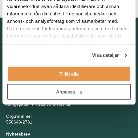
ordningsam samt trivs med att vara spindeln i nätet.
vidarebefordrar även sådana identifierare och annan
information från din enhet till de sociala medier och
annons- och analysföretag som vi samarbetar med.
Kontakta oss
Dessa kan i sin tur kombinera informationen med annan
information som du har tillhandahållit eller som de har
TNG Group AB
samlat in när du har använt deras tjänster.
info@tng.se
Tel: 08-21 92 00
Visa detaljer
Boka möte
Välj dag och tid!
Tillåt alla
Besöksadress
Kungsgatan 44, Stockholm
Anpassa
Postadress
Kungsgatan 44, 111 35 Stockholm
Org.nummer
556648-2781
Nyhetsbrev