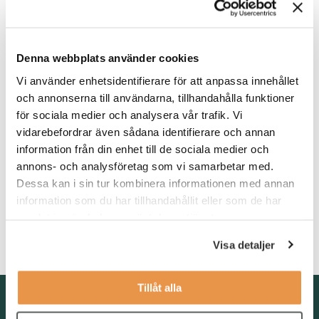
Värt att veta
Denna webbplats använder cookies
Tjänsten är på heltid startar så snart rätt person kan vara på
plats. Du utgår från kontoret på Norra Bantorget, ett stenkast
Vi använder enhetsidentifierare för att anpassa innehållet
från Centralen med närhet till kollektivtrafik.
och annonserna till användarna, tillhandahålla funktioner
för sociala medier och analysera vår trafik. Vi
Våra förväntningar
vidarebefordrar även sådana identifierare och annan
information från din enhet till de sociala medier och
Vi söker dig som tidigare har arbetat inom administration och
har erfarenhet av någon typ av kundservice. Du är strukturerad,
annons- och analysföretag som vi samarbetar med.
noggrann och självgående.
Dessa kan i sin tur kombinera informationen med annan
information som du har tillhandahållit eller som de har
Du har kunskaper i svenska och engelska i tal och skrift. Som
samlat in när du har använt deras tjänster.
person är du serviceorienterad och har förmågan att prioritera
bland uppgifterna som kommer in under arbetsveckan.
Visa detaljer
Tillåt alla
Kontakta oss