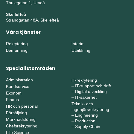
Thulegatan 1, Umeå
Skellefteå
Strandgatan 48A, Skellefteå
Våra tjänster
Rekrytering
Interim
Bemanning
Utbildning
Specialistområden
Administration
IT-rekrytering
–
IT-support och drift
Kundservice
–
Digital utveckling
Ekonomi
–
IT-säkerhet
Finans
Teknik- och
HR och personal
ingenjörsrekrytering
Försäljning
–
Engineering
Marknadsföring
–
Production
Chefsrekrytering
–
Supply Chain
Life Science