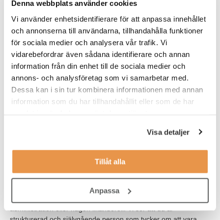
Denna webbplats använder cookies
Uppdraget är ett konsultuppdrag på halvtid med långsiktighet.
Vi använder enhetsidentifierare för att anpassa innehållet
Kontoret ligger i Grimmered, V. Frölunda och där finns tjänster
och annonserna till användarna, tillhandahålla funktioner
inom ventilation och inomhusklimat. Företaget täcker hela Stor-
för sociala medier och analysera vår trafik. Vi
Göteborg och arbetar huvudsakligen mot fastighetsbolag,
vidarebefordrar även sådana identifierare och annan
bostadsrättsföreningar, byggentreprenörer, fastighetsförvaltande
bolag, industrier samt offentliga förvaltare. Du kommer vara
information från din enhet till de sociala medier och
VD:s högra hand och kommer både kunna arbeta på plats men
annons- och analysföretag som vi samarbetar med.
också hemifrån.
Dessa kan i sin tur kombinera informationen med annan
information som du har tillhandahållit eller som de har
samlat in när du har använt deras tjänster.
Visa detaljer
Tillåt alla
Våra förväntningar
Anpassa
Vi söker en person som har tidigare erfarenhet inom
administration eller någon likanderoll. Vi ser att du är
strukturerad och självgående person som tycker om att vara