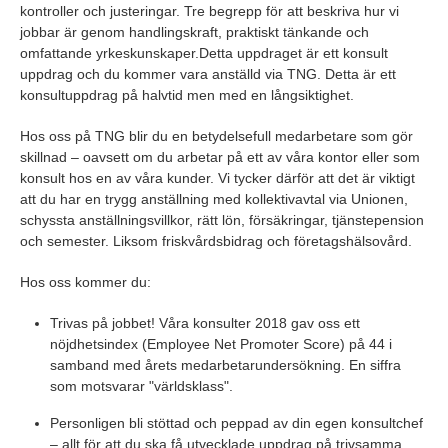
kontroller och justeringar. Tre begrepp för att beskriva hur vi
jobbar är genom handlingskraft, praktiskt tänkande och
omfattande yrkeskunskaper.Detta uppdraget är ett konsult
uppdrag och du kommer vara anställd via TNG. Detta är ett
konsultuppdrag på halvtid men med en långsiktighet.
Hos oss på TNG blir du en betydelsefull medarbetare som gör
skillnad – oavsett om du arbetar på ett av våra kontor eller som
konsult hos en av våra kunder. Vi tycker därför att det är viktigt
att du har en trygg anställning med kollektivavtal via Unionen,
schyssta anställningsvillkor, rätt lön, försäkringar, tjänstepension
och semester. Liksom friskvårdsbidrag och företagshälsovård.
Hos oss kommer du:
Trivas på jobbet! Våra konsulter 2018 gav oss ett
nöjdhetsindex (Employee Net Promoter Score) på 44 i
samband med årets medarbetarundersökning. En siffra
som motsvarar "världsklass".
Personligen bli stöttad och peppad av din egen konsultchef
– allt för att du ska få utvecklade uppdrag på trivsamma