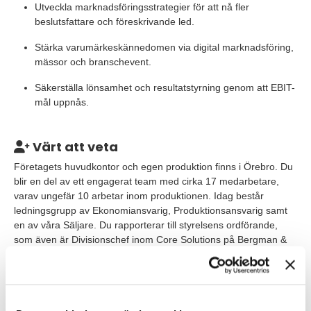
Utveckla marknadsföringsstrategier för att nå fler
beslutsfattare och föreskrivande led.
Stärka varumärkeskännedomen via digital marknadsföring,
mässor och branschevent.
Säkerställa lönsamhet och resultatstyrning genom att EBIT-
mål uppnås.
Värt att veta
Företagets huvudkontor och egen produktion finns i Örebro. Du
blir en del av ett engagerat team med cirka 17 medarbetare,
varav ungefär 10 arbetar inom produktionen. Idag består
ledningsgrupp av Ekonomiansvarig, Produktionsansvarig samt
en av våra Säljare. Du rapporterar till styrelsens ordförande,
som även är Divisionschef inom Core Solutions på Bergman &
Beving.
Inom divisionen Core Solutions hos Bergman & Beving finns
flera välkända systerbolag.