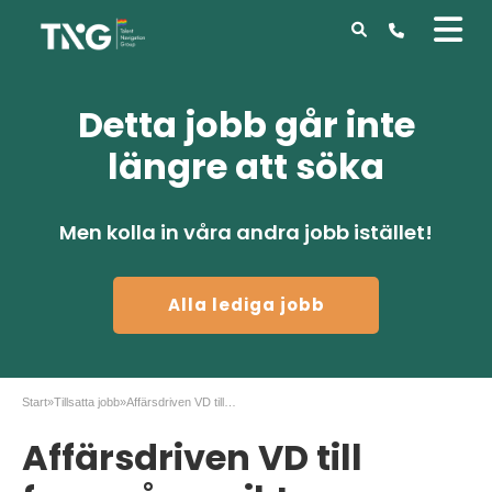
Detta jobb går inte
längre att söka
Men kolla in våra andra jobb istället!
Alla lediga jobb
Start
»
Tillsatta jobb
»
Affärsdriven VD till framgångsrikt industriföretag
Affärsdriven VD till