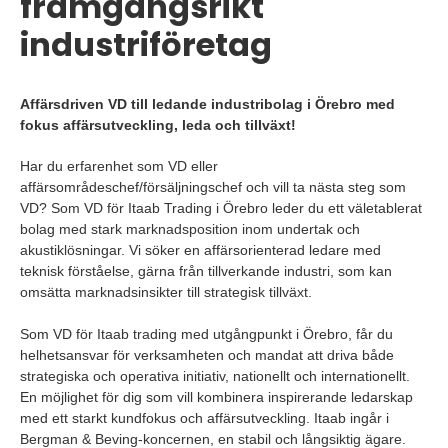
framgångsrikt
industriföretag
Affärsdriven VD till ledande industribolag i Örebro med
fokus affärsutveckling, leda och tillväxt!
Har du erfarenhet som VD eller
affärsområdeschef/försäljningschef och vill ta nästa steg som
VD? Som VD för Itaab Trading i Örebro leder du ett väletablerat
bolag med stark marknadsposition inom undertak och
akustiklösningar. Vi söker en affärsorienterad ledare med
teknisk förståelse, gärna från tillverkande industri, som kan
omsätta marknadsinsikter till strategisk tillväxt.
Som VD för Itaab trading med utgångpunkt i Örebro, får du
helhetsansvar för verksamheten och mandat att driva både
strategiska och operativa initiativ, nationellt och internationellt.
En möjlighet för dig som vill kombinera inspirerande ledarskap
med ett starkt kundfokus och affärsutveckling. Itaab ingår i
Bergman & Beving-koncernen, en stabil och långsiktig ägare.