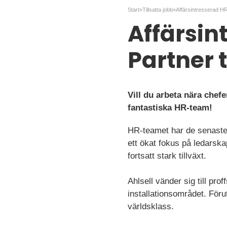
Start
»
Tillsatta jobb
»
Affärsin
Partner t
Vill du arbeta nära chefe
fantastiska HR-team!
HR-teamet har de senaste 
ett ökat fokus på ledarskap
fortsatt stark tillväxt.
Ahlsell vänder sig till pr
installationsområdet. Föru
världsklass.