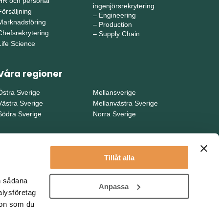
HR och personal
ingenjörsrekrytering
Försäljning
–
Engineering
Marknadsföring
–
Production
Chefsrekrytering
–
Supply Chain
Life Science
Våra regioner
Östra Sverige
Mellansverige
Västra Sverige
Mellanvästra Sverige
Södra Sverige
Norra Sverige
Tillåt alla
en sådana
Anpassa
alysföretag
ion som du