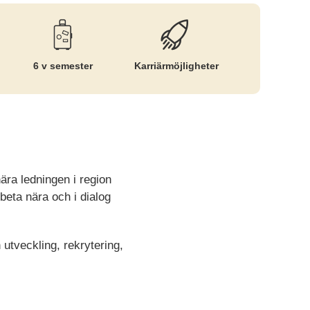
6 v semester
Karriär­möjligheter
ra ledningen i region
beta nära och i dialog
utveckling, rekrytering,