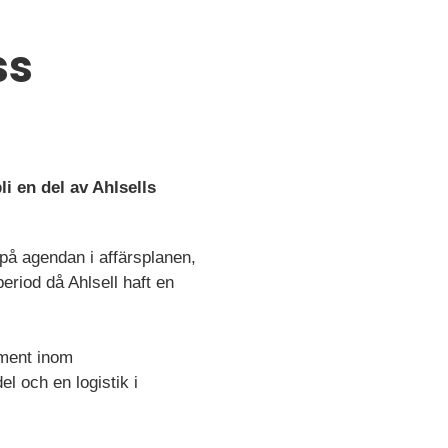
ss
li en del av Ahlsells
på agendan i affärsplanen,
period då Ahlsell haft en
iment inom
l och en logistik i