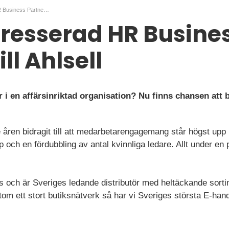
Affärsintresserad HR Business Partner till Ahlsell
tresserad HR Busine
ill Ahlsell
r i en affärsinriktad organisation? Nu finns chansen att b
åren bidragit till att medarbetarengagemang står högst upp 
 och en fördubbling av antal kvinnliga ledare. Allt under en 
offs och är Sveriges ledande distributör med heltäckande sort
tom ett stort butiksnätverk så har vi Sveriges största E-hande