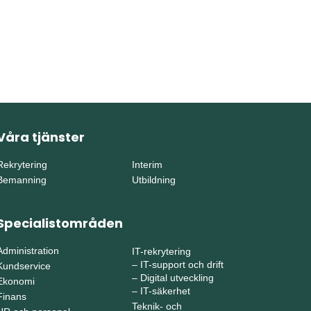
Våra tjänster
Rekrytering
Interim
Bemanning
Utbildning
Specialistområden
Administration
IT-rekrytering
–
IT-support och drift
Kundservice
–
Digital utveckling
Ekonomi
–
IT-säkerhet
Finans
Teknik- och