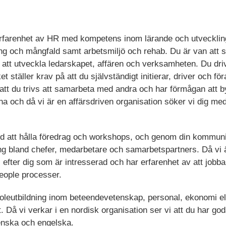
 erfarenhet av HR med kompetens inom lärande och utveckling,
ing och mångfald samt arbetsmiljö och rehab. Du är van att s
ör att utveckla ledarskapet, affären och verksamheten. Du d
ket ställer krav på att du självständigt initierar, driver och fö
 att du trivs att samarbeta med andra och har förmågan att b
a och då vi är en affärsdriven organisation söker vi dig med
 att hålla föredrag och workshops, och genom din kommuni
g bland chefer, medarbetare och samarbetspartners. Då vi 
 vi efter dig som är intresserad och har erfarenhet av att jo
People processer.
oleutbildning inom beteendevetenskap, personal, ekonomi el
. Då vi verkar i en nordisk organisation ser vi att du har g
svenska och engelska.