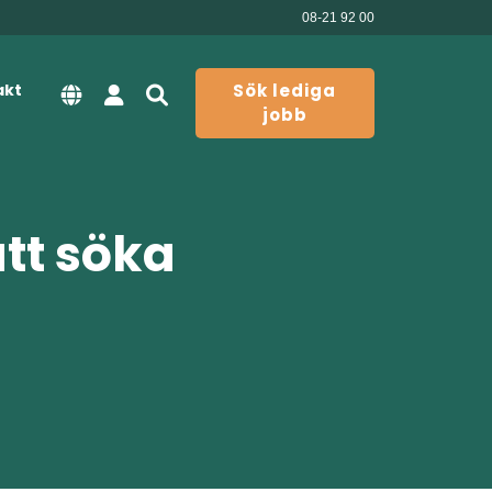
08-21 92 00
akt
Sök lediga
jobb
att söka