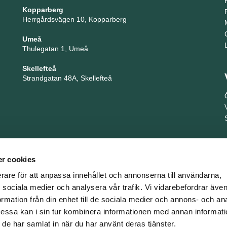
Kopparberg
Herrgårdsvägen 10, Kopparberg
Umeå
Thulegatan 1, Umeå
Skellefteå
Strandgatan 48A, Skellefteå
r cookies
erare för att anpassa innehållet och annonserna till användarna,
ör sociala medier och analysera vår trafik. Vi vidarebefordrar äv
ormation från din enhet till de sociala medier och annons- och an
TNG är en del i företagsgruppen Key People Group
ssa kan i sin tur kombinera informationen med annan informat
om de har samlat in när du har använt deras tjänster.