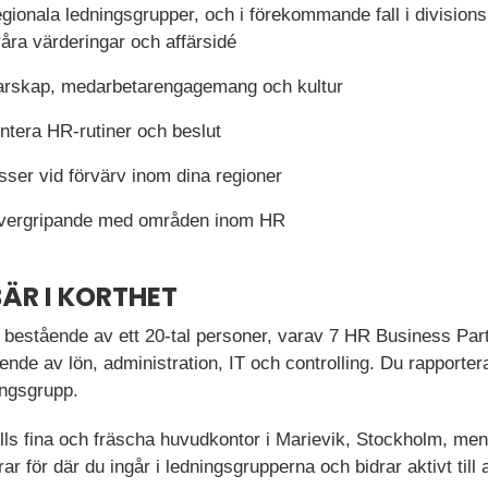
egionala ledningsgrupper, och i förekommande fall i divisions
våra värderingar och affärsidé
darskap, medarbetarengagemang och kultur
ntera HR-rutiner och beslut
ser vid förvärv inom dina regioner
övergripande med områden inom HR
ÄR I KORTHET
m bestående av ett 20-tal personer, varav 7 HR Business Par
de av lön, administration, IT och controlling. Du rapporterar
ingsgrupp.
lls fina och fräscha huvudkontor i Marievik, Stockholm, men
 för där du ingår i ledningsgrupperna och bidrar aktivt till a