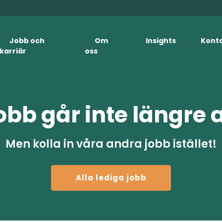
Jobb och
Om
Insights
Kont
karriär
oss
obb går inte längre 
Men kolla in våra andra jobb istället!
Alla lediga jobb