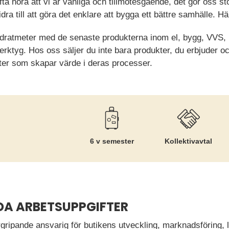
ta höra att vi är vänliga och tillmötesgående, det gör oss sto
idra till att göra det enklare att bygga ett bättre samhälle. Hä
dratmeter med de senaste produkterna inom el, bygg, VVS, 
rktyg. Hos oss säljer du inte bara produkter, du erbjuder o
ster som skapar värde i deras processer.
r
6 v semester
Kollektiv­avtal
DA ARBETSUPPGIFTER
gripande ansvarig för butikens utveckling, marknadsföring, 