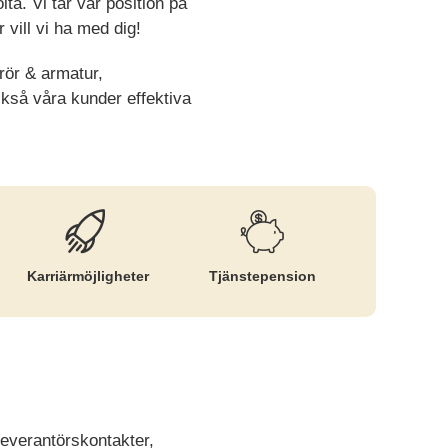
lta. Vi tar vår position på
r vill vi ha med dig!
rör & armatur,
ckså våra kunder effektiva
Karriär­möjligheter
Tjänste­pension
leverantörskontakter,