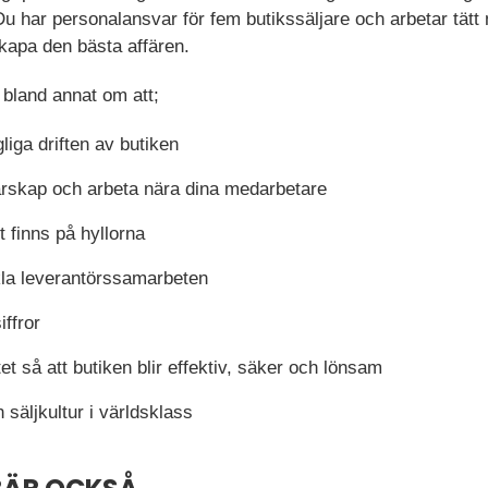
u har personalansvar för fem butikssäljare och arbetar tätt
 skapa den bästa affären.
l bland annat om att;
liga driften av butiken
arskap och arbeta nära dina medarbetare
nt finns på hyllorna
kla leverantörssamarbeten
iffror
et så att butiken blir effektiv, säker och lönsam
säljkultur i världsklass