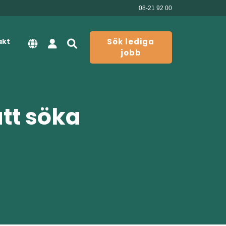
08-21 92 00
akt
Sök lediga
jobb
att söka