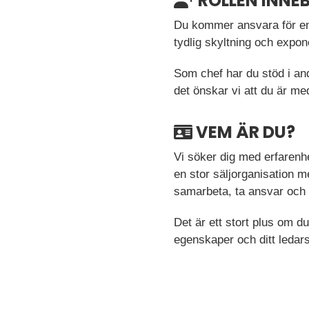
ROLLEN INNE
Du kommer ansvara för en
tydlig skyltning och expon
Som chef har du stöd i an
det önskar vi att du är me
VEM ÄR DU?
Vi söker dig med erfarenh
en stor säljorganisation me
samarbeta, ta ansvar och ar
Det är ett stort plus om d
egenskaper och ditt ledar