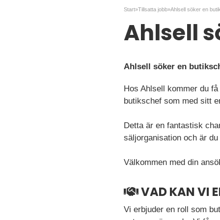
Start
»
Tillsatta jobb
»
Ahlsell söker en butik
Ahlsell s
Ahlsell söker en butiksc
Hos Ahlsell kommer du få 
butikschef som med sitt e
Detta är en fantastisk chan
säljorganisation och är du 
Välkommen med din ansök
VAD KAN VI 
Vi erbjuder en roll som bu