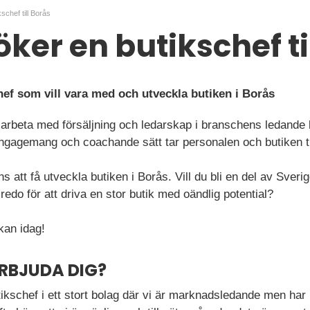
schef till Borås
öker en butikschef ti
hef som vill vara med och utveckla butiken i Borås
arbeta med försäljning och ledarskap i branschens ledande b
ngagemang och coachande sätt tar personalen och butiken til
s att få utveckla butiken i Borås. Vill du bli en del av Sver
redo för att driva en stor butik med oändlig potential?
an idag!
ERBJUDA DIG?
tikschef i ett stort bolag där vi är marknadsledande men har 