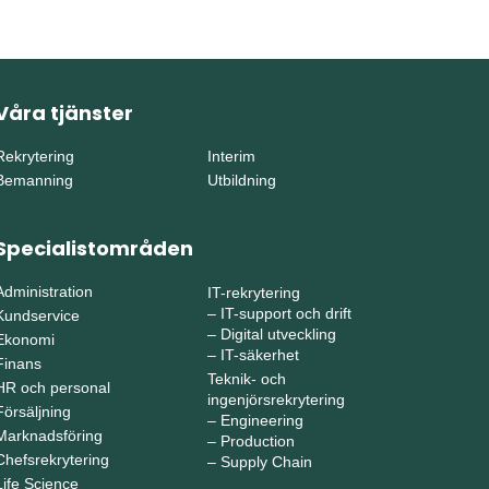
Våra tjänster
Rekrytering
Interim
Bemanning
Utbildning
Specialistområden
Administration
IT-rekrytering
–
IT-support och drift
Kundservice
–
Digital utveckling
Ekonomi
–
IT-säkerhet
Finans
Teknik- och
HR och personal
ingenjörsrekrytering
Försäljning
–
Engineering
Marknadsföring
–
Production
Chefsrekrytering
–
Supply Chain
Life Science