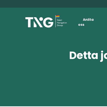
Anlita
oss
Detta j