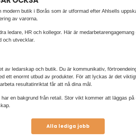
BÄR OCKSÅ
 modern butik i Borås som är utformad efter Ahlsells uppsk
ering av varorna.
dra ledare, HR och kollegor. Här är medarbetarengagemang 
d och utvecklar.
et av ledarskap och butik. Du är kommunikativ, förtroendein
d ett enormt utbud av produkter. För att lyckas är det viktigt 
beta resultatinriktat får att nå dina mål.
u har en bakgrund från retail. Stor vikt kommer att läggas på
skap.
Alla lediga jobb