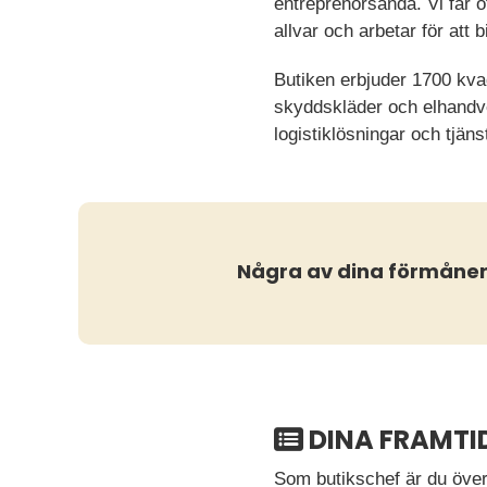
entreprenörsanda. Vi får of
allvar och arbetar för att b
Butiken erbjuder 1700 kva
skyddskläder och elhandve
logistiklösningar och tjän
Några av dina förmåne
DINA FRAMTI
Som butikschef är du över