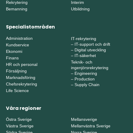
Rekrytering
Interim
Bemanning
Utbildning
Specialistområden
Administration
IT-rekrytering
–
IT-support och drift
Kundservice
–
Digital utveckling
Ekonomi
–
IT-säkerhet
Finans
Teknik- och
HR och personal
ingenjörsrekrytering
Försäljning
–
Engineering
Marknadsföring
–
Production
Chefsrekrytering
–
Supply Chain
Life Science
Våra regioner
Östra Sverige
Mellansverige
Västra Sverige
Mellanvästra Sverige
Södra Sverige
Norra Sverige