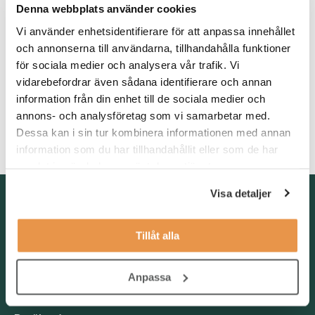
område. Vi ser gärna att du har erfarenhet av projektledning,
Denna webbplats använder cookies
rollen som managmentkonsult, eller har arbetat inom PMO. Du
Vi använder enhetsidentifierare för att anpassa innehållet
har en universitets- /högskoleexamen, gärna (dock inget krav)
och annonserna till användarna, tillhandahålla funktioner
inom Business-ämnen. Du skriver och pratar engelska flytande.
för sociala medier och analysera vår trafik. Vi
Som person är du analytisk, strukturerad och ansvarstagande.
Dessutom tycker du om att arbeta i grupp.
vidarebefordrar även sådana identifierare och annan
Det är även ett plus om du har vana av Microsoft Office eller
information från din enhet till de sociala medier och
Google Sheets.
annons- och analysföretag som vi samarbetar med.
Dessa kan i sin tur kombinera informationen med annan
OBS! Ansökan skickas in på engelska.
information som du har tillhandahållit eller som de har
samlat in när du har använt deras tjänster.
Visa detaljer
Kontakta oss
TNG Group AB
Tillåt alla
info@tng.se
Tel: 08-21 92 00
Anpassa
Boka möte
Välj dag och tid!