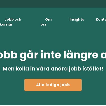
Jobb och
Om
Insights
Kont
karriär
oss
obb går inte längre 
Men kolla in våra andra jobb istället!
Alla lediga jobb