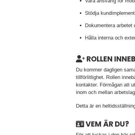
Vara ansvarig för mod
Stödja kundimplementer
Dokumentera arbetet o
Hålla interna och exte
ROLLEN INNE
Du kommer dagligen samarb
tillförlitlighet. Rollen i
kontakter. Förmågan att ut
inom och mellan arbetslag
Detta är en heltidsställni
VEM ÄR DU?
För att lyckas i den här r