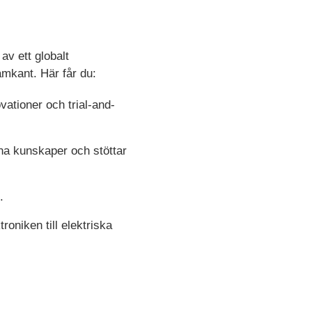
av ett globalt
amkant. Här får du:
ovationer och trial-and-
na kunskaper och stöttar
.
roniken till elektriska