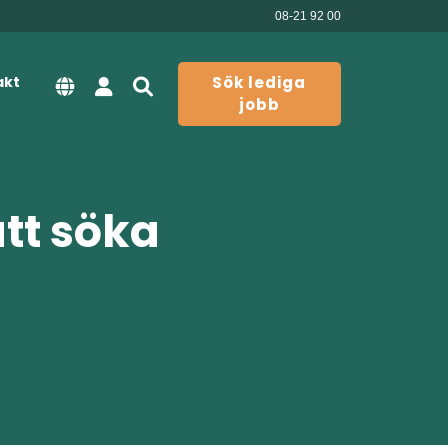
08-21 92 00
akt
Sök lediga
jobb
att söka