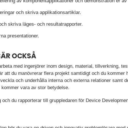
ellering av komponentapplikationer och demonstration er a
ingar och skriva applikationsartiklar.
ch skriva läges- och resultatrapporter.
rna presentationer.
BÄR OCKSÅ
eta med ingenjörer inom design, material, tillverkning, tes
nnebär att du manövrerar flera projekt samtidigt och du komme
veckla och underhålla interna och externa relationer samt d
 kommer vara av stor betydelse.
ng och du rapporterar till gruppledaren för Device Developmen
ollen bör du vara en driven och innovativ problemlösare med 