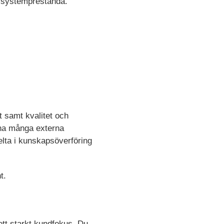
v systemprestanda.
t samt kvalitet och
r ha många externa
elta i kunskapsöverföring
t.
ett starkt kundfokus. Du