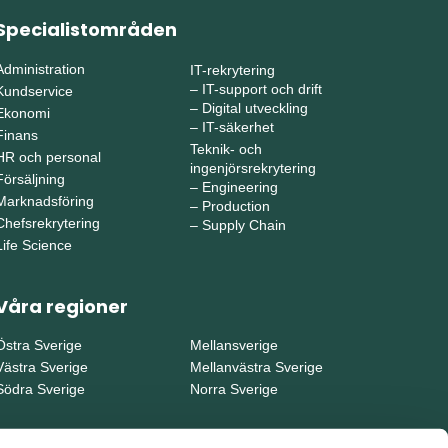
Specialistområden
Administration
IT-rekrytering
–
IT-support och drift
Kundservice
–
Digital utveckling
Ekonomi
–
IT-säkerhet
Finans
Teknik- och
HR och personal
ingenjörsrekrytering
Försäljning
–
Engineering
Marknadsföring
–
Production
Chefsrekrytering
–
Supply Chain
Life Science
Våra regioner
Östra Sverige
Mellansverige
Västra Sverige
Mellanvästra Sverige
Södra Sverige
Norra Sverige