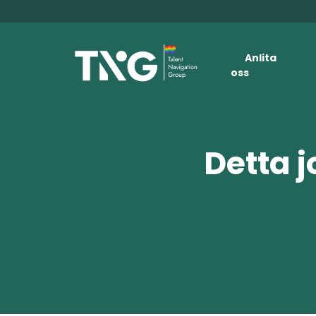
Anlita
oss
Detta j