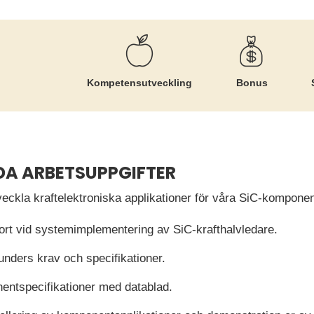
Kompetens­utveckling
Bonus
DA ARBETSUPPGIFTER
tveckla kraftelektroniska applikationer för våra SiC-kompon
rt vid systemimplementering av SiC-krafthalvledare.
unders krav och specifikationer.
ntspecifikationer med datablad.