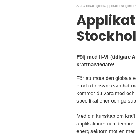
Start
»
Tillsatta jobb
»
Applikationsingenjör 
Applikat
Stockho
Följ med II-VI (tidigare
krafthalvledare!
För att möta den globala e
produktionsverksamhet med 
kommer du vara med och för
specifikationer och ge sup
Med din kunskap om kraft
applikationer och demonstr
energisektorn mot en mer h