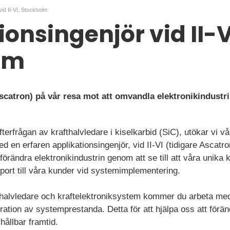
vid II-VI, Stockholm
ionsingenjör vid II-V
lm
 Ascatron) på vår resa mot att omvandla elektronikindustr
fterfrågan av krafthalvledare i kiselkarbid (SiC), utökar vi 
en erfaren applikationsingenjör, vid II-VI (tidigare Ascatro
ändra elektronikindustrin genom att se till att våra unika 
port till våra kunder vid systemimplementering.
halvledare och kraftelektroniksystem kommer du arbeta med
ation av systemprestanda. Detta för att hjälpa oss att förän
ållbar framtid.