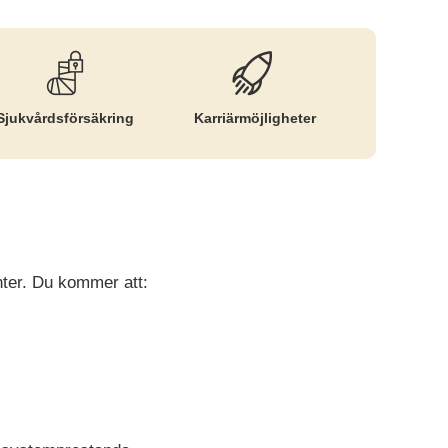
Sjukvårds­försäkring
Karriär­möjligheter
enter. Du kommer att: