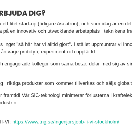
ERBJUDA DIG?
 ett litet start-up (tidigare Ascatron), och som idag är en del 
ta på en innovativ och utvecklande arbetsplats i teknikens fr
s inget "så här har vi alltid gjort". I stället uppmuntrar vi inn
från varje prototyp, experiment och upptäckt.
h engagerade kollegor som samarbetar, delar med sig av si
 i riktiga produkter som kommer tillverkas och säljs globalt
ar framtid! Vår SiC-teknologi minimerar förlusterna i kraftelekt
ndustrin.
II-VI:
https://www.tng.se/ingenjorsjobb-ii-vi-stockholm/