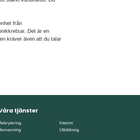
enhet från
nikkretsar. Det är en
en kräver även att du talar
Våra tjänster
Rekrytering
Interim
Bemanning
Utbildning