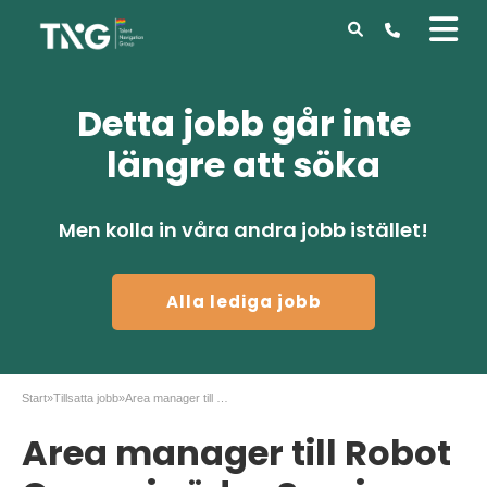
Detta jobb går inte
längre att söka
Men kolla in våra andra jobb istället!
Alla lediga jobb
Start
»
Tillsatta jobb
»
Area manager till Robot Coupe i södra Sverige
Area manager till Robot