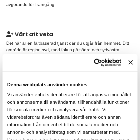
avgörande för framgång.
Värt att veta
Det här är en fältbaserad tjänst där du utgår från hemmet. Ditt
område är region syd, med fokus på södra och sydvästra
Sverige. Göteborgsområdet är en mycket bra utgångspunkt,
men även Malmö, Helsingborg, Jönköping, Falkenberg eller
annan strategisk ort i södra Sverige kan fungera väl. Det
viktigaste är att du kan arbeta effektivt mot kunder och partners i
regionen.
Denna webbplats använder cookies
Vi använder enhetsidentifierare för att anpassa innehållet
Du rapporterar till Country Manager Sweden och har även
och annonserna till användarna, tillhandahålla funktioner
kontakt med kollegor inom marknad, HR och den internationella
organisationen. Tjänsten är på heltid och är en
för sociala medier och analysera vår trafik. Vi
tillsvidareanställning med provanställning.
vidarebefordrar även sådana identifierare och annan
information från din enhet till de sociala medier och
Robot Coupe är ett franskt premiumvarumärke med lång
annons- och analysföretag som vi samarbetar med.
erfarenhet av att utveckla utrustning för professionella kök.
Dessa kan i sin tur kombinera informationen med annan