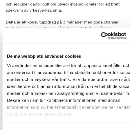
och erbjuder därför gott om utvecklingsmöjligheter för ett brett
spektrum av yrkesverksamma.
Detta är ett konsultuppdrag på 3 månader med goda chanser
för förlängning. Tjänsten är på heltid med start omgående.
Uppdraget ingår i vår konsultverksamhet där du blir anställd av
TNG och arbetar som konsult ute hos vår klient. Vi är ett
auktoriserat bemanningsföretag och givetvis omfattas du av
Denna webbplats använder cookies
kollektivavtalets villkor för exempelvis lön, försäkringar,
tjänstepension och semester.
Vi använder enhetsidentifierare för att anpassa innehållet oc
annonserna till användarna, tillhandahålla funktioner för socia
Urvalet sker löpande!
medier och analysera vår trafik. Vi vidarebefordrar även såd
identifierare och annan information från din enhet till de socia
Våra förväntningar
medier och annons- och analysföretag som vi samarbetar m
Dessa kan i sin tur kombinera informationen med annan
Du ska trivas med partners på alla nivåer i vår organisation, i
olika tidszoner och med människor från många kulturer. Med
information som du har tillhandahållit eller som de har samlat
erfarenhet av att koordinera tvärfunktionella team är du van att
när du har använt deras tjänster.
arbeta självständigt och förbättra administrativa processer. Du
är en problemlösare. De sofistikerade dagboksarrangemangen