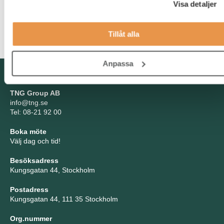
kommer att kräva att du har starka inflytande färdigheter med
Visa detaljer
förmågan att engagera relevanta människor globalt i att utveckla
lösningar; ditt tålamod och din flexibilitet kommer att vara
mycket fördelaktigt. Konfidentialitet är av största vikt.
Tillåt alla
Anpassa
Kontakta oss
TNG Group AB
info@tng.se
Tel: 08-21 92 00
Boka möte
Välj dag och tid!
Besöksadress
Kungsgatan 44, Stockholm
Postadress
Kungsgatan 44, 111 35 Stockholm
Org.nummer