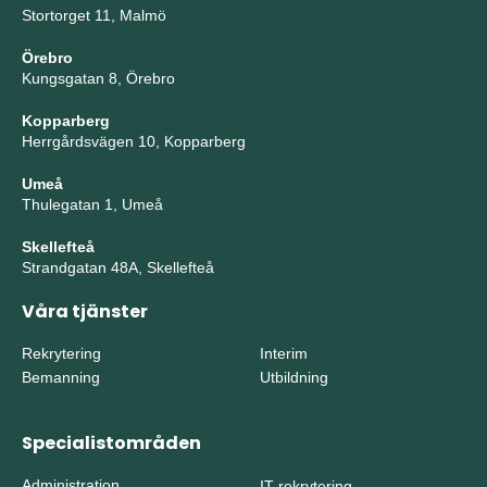
Stortorget 11, Malmö
Örebro
Kungsgatan 8, Örebro
Kopparberg
Herrgårdsvägen 10, Kopparberg
Umeå
Thulegatan 1, Umeå
Skellefteå
Strandgatan 48A, Skellefteå
Våra tjänster
Rekrytering
Interim
Bemanning
Utbildning
Specialistområden
Administration
IT-rekrytering