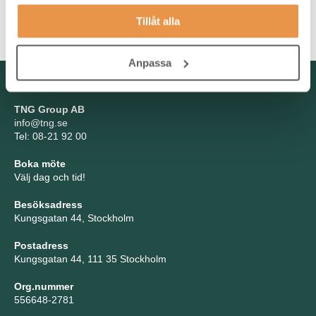
och hanterar de många kontaktytorna och ibland tuffa besluten
Tillåt alla
med engagemang och integritet.
Anpassa
Kontakta oss
TNG Group AB
info@tng.se
Tel: 08-21 92 00
Boka möte
Välj dag och tid!
Besöksadress
Kungsgatan 44, Stockholm
Postadress
Kungsgatan 44, 111 35 Stockholm
Org.nummer
556648-2781