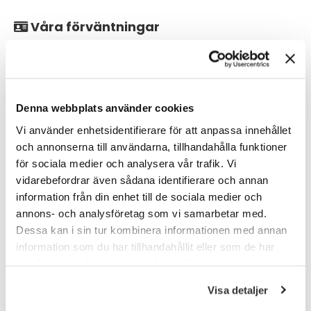
Våra förväntningar
Naturvetenskaplig universitets- eller högskoleexamen om
minst 240hp. Gärna civilingenjör inom bio-/kemiteknik eller
apotekarexamen.
Denna webbplats använder cookies
Goda kunskaper om läkemedelsframställning enligt
gällande regelverk och Good Manufacturing Practice
Vi använder enhetsidentifierare för att anpassa innehållet
(GMP).
och annonserna till användarna, tillhandahålla funktioner
för sociala medier och analysera vår trafik. Vi
Mycket goda kunskaper i svenska och engelska, både i tal
och skrift.
vidarebefordrar även sådana identifierare och annan
information från din enhet till de sociala medier och
annons- och analysföretag som vi samarbetar med.
Det är meriterande med tidigare erfarenhet från kvalitetssäkring
Dessa kan i sin tur kombinera informationen med annan
eller hantering av inköpt material. Goda kunskaper inom LEAN
information som du har tillhandahållit eller som de har
är till din fördel.
samlat in när du har använt deras tjänster.
Du trivs med ett stort kontaktnät, kan tillgodose flera kunders
Visa detaljer
olika behov och samtidigt prioritera ditt eget arbete. Du har
förmågan att kommunicera på ett bra, förtroendeingivande sätt