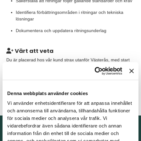
Säkerställa att ritningar följer gällande standarder och krav
Identifiera förbättringsområden i ritningar och tekniska
lösningar
Dokumentera och uppdatera ritningsunderlag
Värt att veta
Du är placerad hos vår kund strax utanför Västerås, med start
omgående. Rollen är ett konsultuppdrag på ca 3-6 månader.
Våra förväntningar
Vi söker dig som har god erfarenhet av AutoCAD 2D och är
Denna webbplats använder cookies
trygg i användandet av programmet. Som person är du
Vi använder enhetsidentifierare för att anpassa innehållet
lösningsorienterad, noggrann och självgående.
och annonserna till användarna, tillhandahålla funktioner
för sociala medier och analysera vår trafik. Vi
Kontakta oss
vidarebefordrar även sådana identifierare och annan
information från din enhet till de sociala medier och
TNG Group AB
annons- och analysföretag som vi samarbetar med.