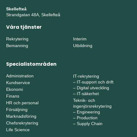
Skellefteå
Strandgatan 48A, Skellefteå
Våra tjänster
Rekrytering
Interim
Bemanning
Utbildning
Specialistområden
Administration
IT-rekrytering
–
IT-support och drift
Kundservice
–
Digital utveckling
Ekonomi
–
IT-säkerhet
Finans
Teknik- och
HR och personal
ingenjörsrekrytering
Försäljning
–
Engineering
Marknadsföring
–
Production
Chefsrekrytering
–
Supply Chain
Life Science