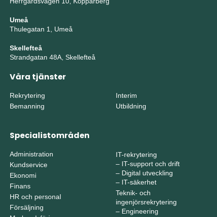
Herrgårdsvägen 10, Kopparberg
Umeå
Thulegatan 1, Umeå
Skellefteå
Strandgatan 48A, Skellefteå
Våra tjänster
Rekrytering
Interim
Bemanning
Utbildning
Specialistområden
Administration
IT-rekrytering
–
IT-support och drift
Kundservice
–
Digital utveckling
Ekonomi
–
IT-säkerhet
Finans
Teknik- och
HR och personal
ingenjörsrekrytering
Försäljning
–
Engineering