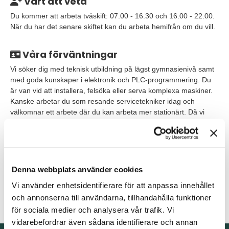
Värt att veta
Du kommer att arbeta tvåskift: 07.00 - 16.30 och 16.00 - 22.00.
När du har det senare skiftet kan du arbeta hemifrån om du vill.
Våra förväntningar
Vi söker dig med teknisk utbildning på lägst gymnasienivå samt
med goda kunskaper i elektronik och PLC-programmering. Du
är van vid att installera, felsöka eller serva komplexa maskiner.
Kanske arbetar du som resande servicetekniker idag och
välkomnar ett arbete där du kan arbeta mer stationärt. Då vi
arbetar med kunder över hela världen måste du behärska såväl
svenska som engelska både i tal och skrift. Kan du dessutom
ytterligare språk är det meriterande.
Du behöver ha en hög social förmåga och arbeta med kunden i
Denna webbplats använder cookies
fokus samtidigt som du förhåller dig till de regelverk vi har att
Vi använder enhetsidentifierare för att anpassa innehållet
följa. För att lyckas i rollen är du självständig, nyfiken, kreativ,
och annonserna till användarna, tillhandahålla funktioner
lyhörd och trivs med att lösa problem.
för sociala medier och analysera vår trafik. Vi
vidarebefordrar även sådana identifierare och annan