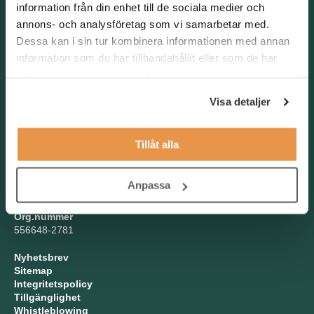
information från din enhet till de sociala medier och
Kontakta oss
annons- och analysföretag som vi samarbetar med.
Dessa kan i sin tur kombinera informationen med annan
TNG Group AB
info@tng.se
information som du har tillhandahållit eller som de har
Tel: 08-21 92 00
samlat in när du har använt deras tjänster.
Boka möte
Visa detaljer
Välj dag och tid!
Besöksadress
Tillåt alla
Kungsgatan 44, Stockholm
Postadress
Anpassa
Kungsgatan 44, 111 35 Stockholm
Org.nummer
556648-2781
Nyhetsbrev
Sitemap
Integritetspolicy
Tillgänglighet
Whistleblowing