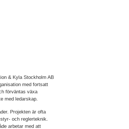
ation & Kyla Stockholm AB
anisation med fortsatt
och förväntas växa
ete med ledarskap.
er. Projekten är ofta
 s
tyr- och reglerteknik
.
åde arbetar med att