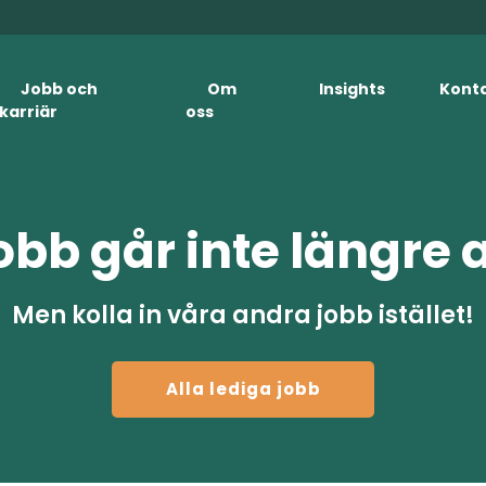
Jobb och
Om
Insights
Kont
karriär
oss
obb går inte längre 
Men kolla in våra andra jobb istället!
Alla lediga jobb