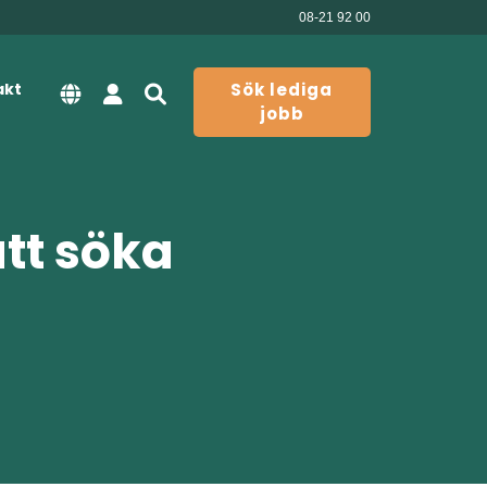
08-21 92 00
akt
Sök lediga
jobb
att söka