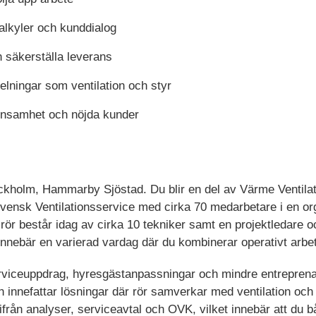
kalkyler och kunddialog
h säkerställa leverans
elningar som ventilation och styr
 lönsamhet och nöjda kunder
ockholm, Hammarby Sjöstad. Du blir en del av Värme Ventil
vensk Ventilationsservice med cirka 70 medarbetare i en org
n rör består idag av cirka 10 tekniker samt en projektledare 
n innebär en varierad vardag där du kombinerar operativt arb
viceuppdrag, hyresgästanpassningar och mindre entreprenad
 innefattar lösningar där rör samverkar med ventilation och
från analyser, serviceavtal och OVK, vilket innebär att du b