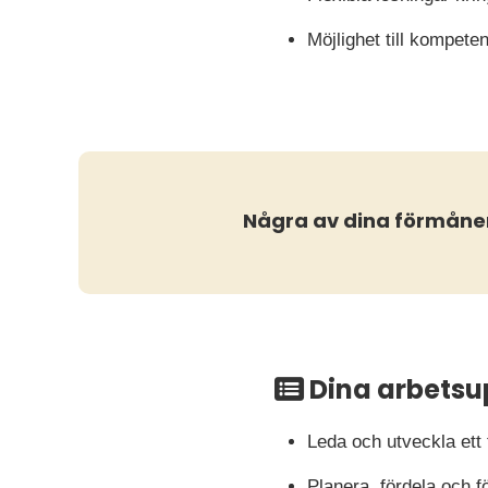
Möjlighet till kompete
Några av dina förmåne
Dina arbetsu
Leda och utveckla ett
Planera, fördela och f