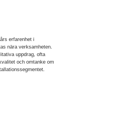
års erfarenhet i
t tas nära verksamheten.
itativa uppdrag, ofta
 kvalitet och omtanke om
tallationssegmentet.