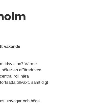
kholm
ett växande
ramtidsvision? Värme
 söker en affärsdriven
entral roll nära
rtsatta tillväxt, samtidigt
beslutsvägar och höga