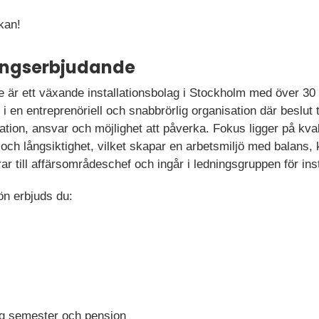
kan!
ningserbjudande
 är ett växande installationsbolag i Stockholm med över 30 
i en entreprenöriell och snabbrörlig organisation där beslu
tion, ansvar och möjlighet att påverka. Fokus ligger på kval
 och långsiktighet, vilket skapar en arbetsmiljö med balans,
r till affärsområdeschef och ingår i ledningsgruppen för ins
n erbjuds du:
ing semester och pension