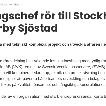
Avdelningschef rör till Stockholm Hammarby Sjöstad
gschef rör till Stoc
y Sjöstad
ba med tekniskt komplexa projekt och utveckla affären i 
en röravdelning i ett växande installationsbolag med tydlig f
olm AB (VVK), en del av Svensk Ventilationsservice, (SVAB),
m vill kombinera ledarskap, teknik och projektstyrning i en c
öjlighet att påverka både teamets utveckling och bolagets fo
fokus på kvalitet, lönsamhet och långsiktiga kundrelationer.
g del av en organisation med stark entreprenörsanda, korta 