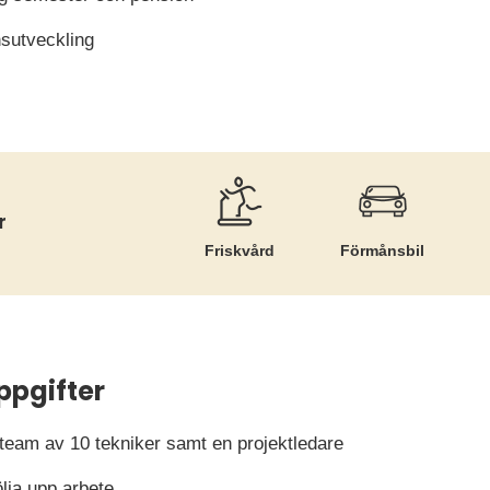
nsutveckling
r
Friskvård
Förmånsbil
ppgifter
 team av 10 tekniker samt en projektledare
ölja upp arbete