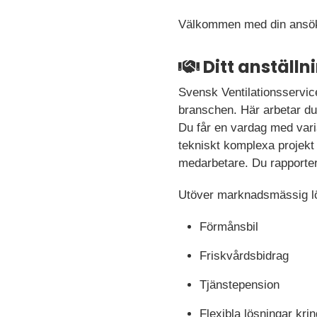
Välkommen med din ansö
Ditt anställ
Svensk Ventilationsservice
branschen. Här arbetar du 
Du får en vardag med varia
tekniskt komplexa projekt
medarbetare. Du rapportera
Utöver marknadsmässig lö
Förmånsbil
Friskvårdsbidrag
Tjänstepension
Flexibla lösningar kr