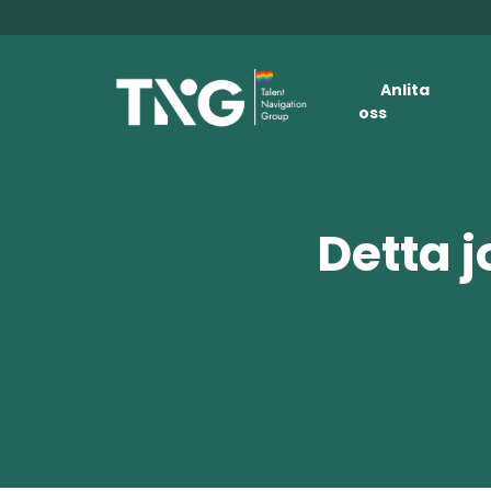
Anlita
oss
Detta j