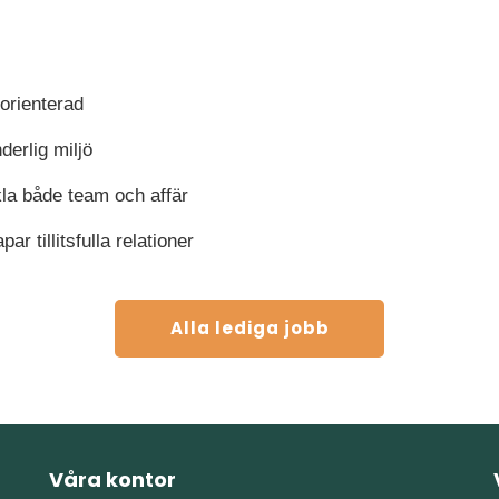
orienterad
derlig miljö
kla både team och affär
r tillitsfulla relationer
Alla lediga jobb
Våra kontor