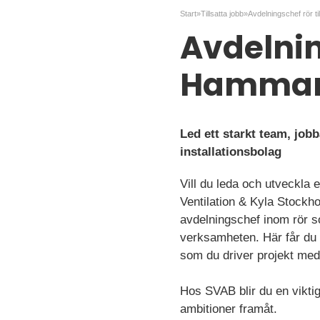
Start
»
Tillsatta jobb
»
Avdelnin
Hammarb
Led ett starkt team, job
installationsbolag
Vill du leda och utveckla 
Ventilation & Kyla Stockh
avdelningschef inom rör so
verksamheten. Här får du m
som du driver projekt med 
Hos SVAB blir du en vikti
ambitioner framåt.