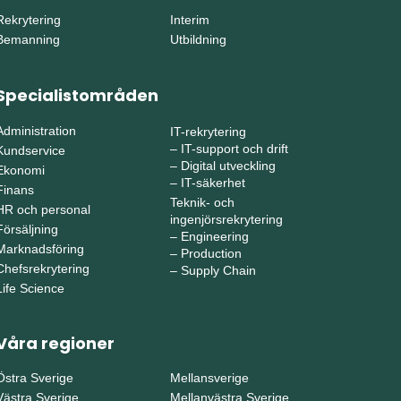
Rekrytering
Interim
Bemanning
Utbildning
Specialistområden
Administration
IT-rekrytering
–
IT-support och drift
Kundservice
–
Digital utveckling
Ekonomi
–
IT-säkerhet
Finans
Teknik- och
HR och personal
ingenjörsrekrytering
Försäljning
–
Engineering
Marknadsföring
–
Production
Chefsrekrytering
–
Supply Chain
Life Science
Våra regioner
Östra Sverige
Mellansverige
Västra Sverige
Mellanvästra Sverige