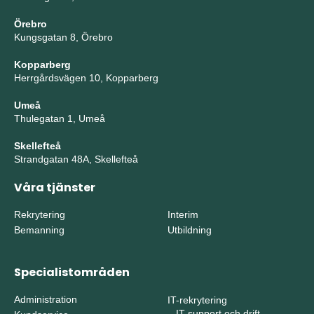
Örebro
Kungsgatan 8, Örebro
Kopparberg
Herrgårdsvägen 10, Kopparberg
Umeå
Thulegatan 1, Umeå
Skellefteå
Strandgatan 48A, Skellefteå
Våra tjänster
Rekrytering
Interim
Bemanning
Utbildning
Specialistområden
Administration
IT-rekrytering
–
IT-support och drift