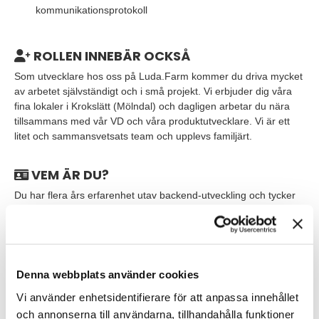
kommunikationsprotokoll
ROLLEN INNEBÄR OCKSÅ
Som utvecklare hos oss på Luda.Farm kommer du driva mycket
av arbetet självständigt och i små projekt. Vi erbjuder dig våra
fina lokaler i Krokslätt (Mölndal) och dagligen arbetar du nära
tillsammans med vår VD och våra produktutvecklare. Vi är ett
litet och sammansvetsats team och upplevs familjärt.
VEM ÄR DU?
Du har flera års erfarenhet utav backend-utveckling och tycker
om att ha ett självständigt arbete med mycket eget ansvar. Du
kan fatta egna beslut och har förmågan att skapa struktur och
driva såväl interna som externa projekt.
Som person är du strukturerad, driven och prestigelös. Det
Denna webbplats använder cookies
krävs därför att du hela tiden ska sträva efter den bästa
Vi använder enhetsidentifierare för att anpassa innehållet
lösningen. Rollen är bred och kräver därför att du kan hantera
och annonserna till användarna, tillhandahålla funktioner
många olika situationer och arbetsuppgifter.