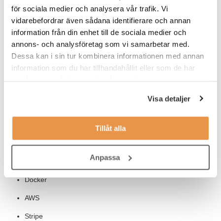
för sociala medier och analysera vår trafik. Vi
Vi efterfrågar starka kunskaper inom:
vidarebefordrar även sådana identifierare och annan
information från din enhet till de sociala medier och
NodeJS
annons- och analysföretag som vi samarbetar med.
Dessa kan i sin tur kombinera informationen med annan
MongoDB (CosmosDB)
information som du har tillhandahållit eller som de har
MQTT/TCP
samlat in när du har använt deras tjänster.
Azure
Visa detaljer
Meriterande kunskaper:
Tillåt alla
InfluxDB
Anpassa
C / C++
Docker
AWS
Stripe