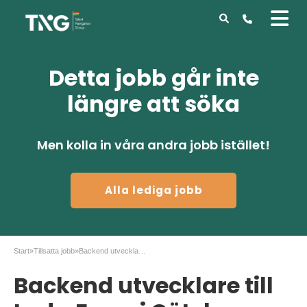
Detta jobb går inte
längre att söka
Men kolla in våra andra jobb istället!
Alla lediga jobb
Start
»
Tillsatta jobb
»
Backend utvecklare till Luda.Farm i Göteborg
Backend utvecklare till