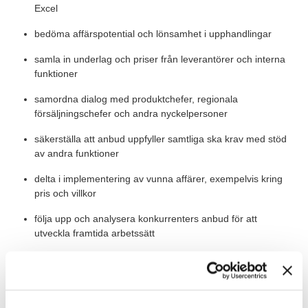
Excel
bedöma affärspotential och lönsamhet i upphandlingar
samla in underlag och priser från leverantörer och interna
funktioner
samordna dialog med produktchefer, regionala
försäljningschefer och andra nyckelpersoner
säkerställa att anbud uppfyller samtliga ska krav med stöd
av andra funktioner
delta i implementering av vunna affärer, exempelvis kring
pris och villkor
följa upp och analysera konkurrenters anbud för att
utveckla framtida arbetssätt
Värt att veta
Tjänsten är placerad på Ahlsells kontor i Liljeholmen i