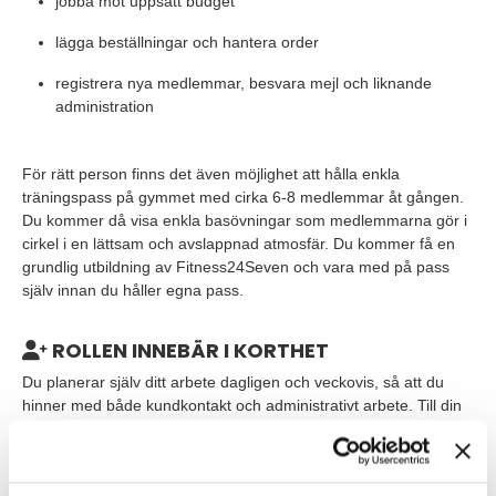
jobba mot uppsatt budget
lägga beställningar och hantera order
registrera nya medlemmar, besvara mejl och liknande
administration
För rätt person finns det även möjlighet att hålla enkla
träningspass på gymmet med cirka 6-8 medlemmar åt gången.
Du kommer då visa enkla basövningar som medlemmarna gör i
cirkel i en lättsam och avslappnad atmosfär. Du kommer få en
grundlig utbildning av Fitness24Seven och vara med på pass
själv innan du håller egna pass.
ROLLEN INNEBÄR I KORTHET
Du planerar själv ditt arbete dagligen och veckovis, så att du
hinner med både kundkontakt och administrativt arbete. Till din
hjälp har du avstämningar med en area manager, och under
introduktionen tar du del av vilka rutiner som du behöver ha koll
på.