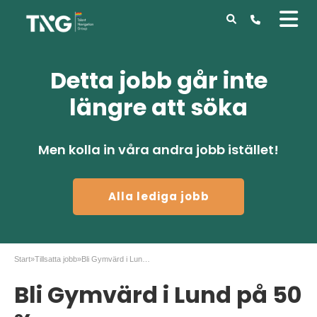
Detta jobb går inte
längre att söka
Men kolla in våra andra jobb istället!
Alla lediga jobb
Start
»
Tillsatta jobb
»
Bli Gymvärd i Lund på 50 %.
Bli Gymvärd i Lund på 50