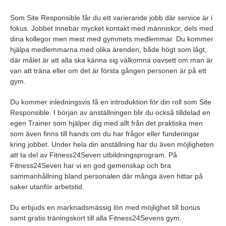
Som Site Responsible får du ett varierande jobb där service är i
fokus. Jobbet innebär mycket kontakt med människor, dels med
dina kollegor men mest med gymmets medlemmar. Du kommer
hjälpa medlemmarna med olika ärenden, både högt som lågt,
där målet är att alla ska känna sig välkomna oavsett om man är
van att träna eller om det är första gången personen är på ett
gym.
Du kommer inledningsvis få en introduktion för din roll som Site
Responsible. I början av anställningen blir du också tilldelad en
egen Trainer som hjälper dig med allt från det praktiska men
som även finns till hands om du har frågor eller funderingar
kring jobbet. Under hela din anställning har du även möjligheten
att ta del av Fitness24Seven utbildningsprogram. På
Fitness24Seven har vi en god gemenskap och bra
sammanhållning bland personalen där många även hittar på
saker utanför arbetstid.
Du erbjuds en marknadsmässig lön med möjlighet till bonus
samt gratis träningskort till alla Fitness24Sevens gym.