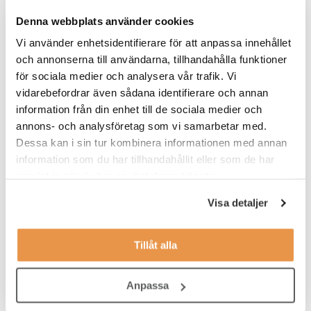
Under dina arbetspass kommer du att jobba ensam eller
Denna webbplats använder cookies
tillsammans på din gymanläggning i Lund. Tjänsten är fast deltid
Vi använder enhetsidentifierare för att anpassa innehållet
på 50 % med arbetstider måndag till torsdag kl. 15.45 - 20.15.
och annonserna till användarna, tillhandahålla funktioner
Tänkt start är omgående.
Du kommer att få en introduktion som ger dig en bra grund att
för sociala medier och analysera vår trafik. Vi
bygga vidare på i rollen som Gymvärd.
vidarebefordrar även sådana identifierare och annan
information från din enhet till de sociala medier och
VEM ÄR DU?
annons- och analysföretag som vi samarbetar med.
Dessa kan i sin tur kombinera informationen med annan
Vi söker dig som:
information som du har tillhandahållit eller som de har
har ett intresse för service
samlat in när du har använt deras tjänster.
tycker träning och hälsa är intressant
Visa detaljer
jobbar effektivt, organiserat och självständigt
Tillåt alla
har lätt att anpassa dig efter olika situationer
tycker om att bygga relationer med medlemmar
Anpassa
ser en långsiktighet med jobbet på Fitness24Seven