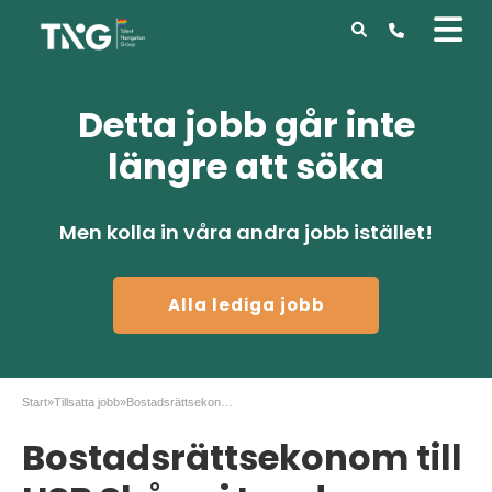
Detta jobb går inte
längre att söka
Men kolla in våra andra jobb istället!
Alla lediga jobb
Start
»
Tillsatta jobb
»
Bostadsrättsekonom till HSB Skåne i Lund
Bostadsrättsekonom till