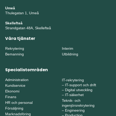
Umeå
Thulegatan 1, Umeå
Skellefteå
Strandgatan 48A, Skellefteå
Våra tjänster
Rekrytering
Interim
Bemanning
Utbildning
Specialistområden
Administration
IT-rekrytering
–
IT-support och drift
Kundservice
–
Digital utveckling
Ekonomi
–
IT-säkerhet
Finans
Teknik- och
HR och personal
ingenjörsrekrytering
Försäljning
–
Engineering
Marknadsföring
–
Production