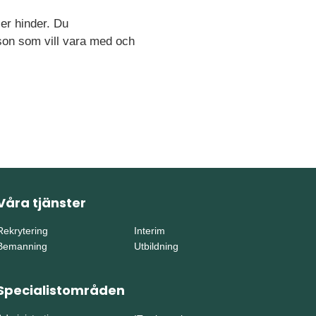
ser hinder. Du
rson som vill vara med och
Våra tjänster
Rekrytering
Interim
Bemanning
Utbildning
Specialistområden