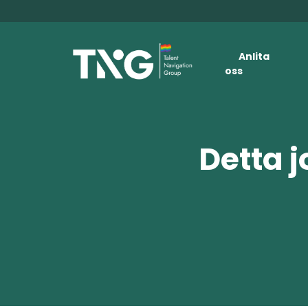
Anlita
oss
Detta j