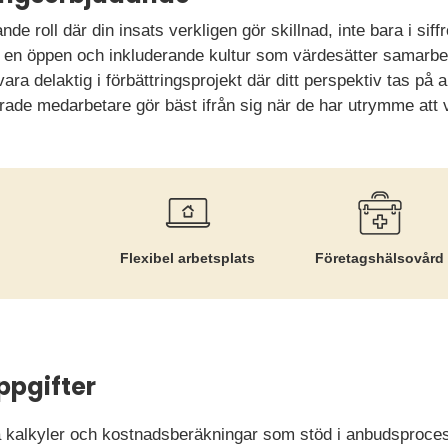
nde roll där din insats verkligen gör skillnad, inte bara i si
l en öppen och inkluderande kultur som värdesätter samarbet
ara delaktig i förbättringsprojekt där ditt perspektiv tas på al
erade medarbetare gör bäst ifrån sig när de har utrymme att 
Flexibel arbetsplats
Företags­hälsovård
ppgifter
 kalkyler och kostnadsberäkningar som stöd i anbudsproces