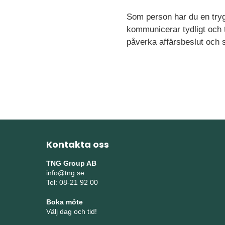
Som person h
ar du en
try
kommunicerar tydligt och t
påverka affärsbeslut och 
Kontakta oss
TNG Group AB
info@tng.se
Tel: 08-21 92 00
Boka möte
Välj dag och tid!