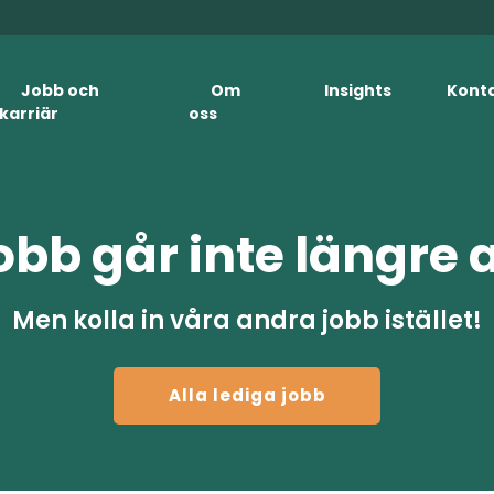
Jobb och
Om
Insights
Kont
karriär
oss
obb går inte längre 
Men kolla in våra andra jobb istället!
Alla lediga jobb