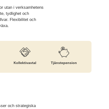
ffror utan i verksamhetens
e, tydlighet och
lvar. Flexibilitet och
växa.
Kollektiv­avtal
Tjänste­pension
ser och strategiska