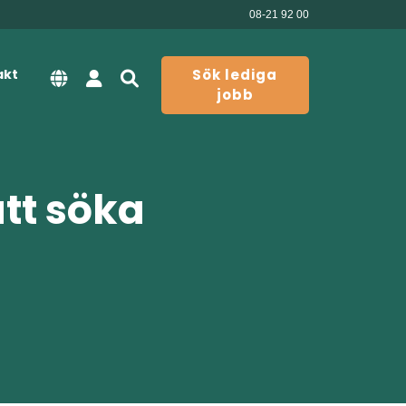
08-21 92 00
akt
Sök lediga
jobb
att söka