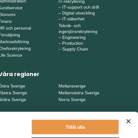
Administration
IT-rekrytering
–
IT-support och drift
Kundservice
–
Digital utveckling
Ekonomi
–
IT-säkerhet
Finans
Teknik- och
HR och personal
ingenjörsrekrytering
Försäljning
–
Engineering
Marknadsföring
–
Production
Chefsrekrytering
–
Supply Chain
Life Science
Våra regioner
Östra Sverige
Mellansverige
Västra Sverige
Mellanvästra Sverige
Södra Sverige
Norra Sverige
Tillåt alla