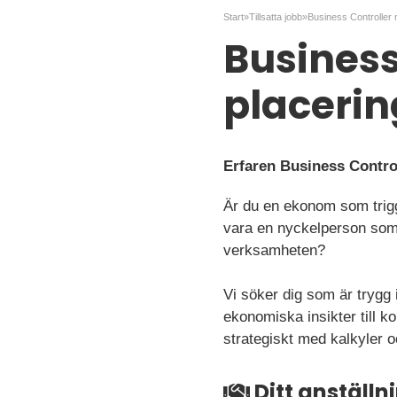
Start
»
Tillsatta jobb
»
Business
placerin
Erfaren Business Controll
Är du en ekonom som trigga
vara en nyckelperson som 
verksamheten?
Vi söker dig som är trygg 
ekonomiska insikter till ko
strategiskt med kalkyler oc
Ditt anställ