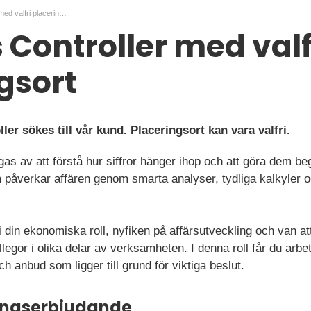
Business Controller med valfri placeringsort
 Controller med valf
gsort
er sökes till vår kund. Placeringsort kan vara valfri.
s av att förstå hur siffror hänger ihop och att göra dem begr
påverkar affären genom smarta analyser, tydliga kalkyler o
i din ekonomiska roll, nyfiken på affärsutveckling och van 
llegor i olika delar av verksamheten. I denna roll får du arbe
h anbud som ligger till grund för viktiga beslut.
ningserbjudande