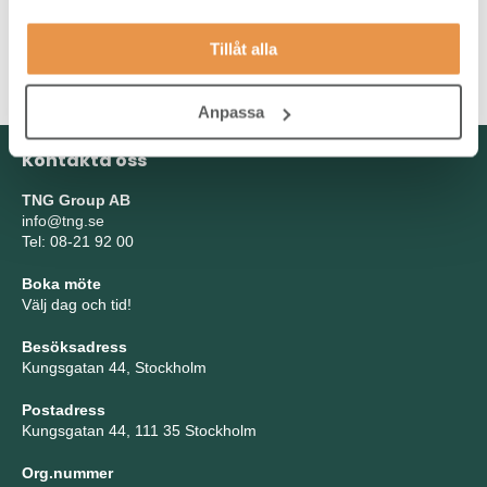
god förmåga att kommunicera. Du motiveras av att ingå i ett
arbetslag där det är naturligt att dela med sig av sina kunskaper
och ta del av andras. Du är därmed jordnära och prestigelös
Tillåt alla
som person.
Anpassa
Kontakta oss
TNG Group AB
info@tng.se
Tel: 08-21 92 00
Boka möte
Välj dag och tid!
Besöksadress
Kungsgatan 44, Stockholm
Postadress
Kungsgatan 44, 111 35 Stockholm
Org.nummer