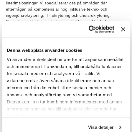
interimslösningar. Vi specialiserar oss på områden där
efterfrågan på kompetens är hög, inklusive teknik- och
ingenjörsrekrytering, IT-rekrytering och chefsrekrytering.
Dessutom erbjuder vi rekryteringsutbildningar för chefer och
HR-specialister för att främja en mer inkluderande och hållbar
arbetsmarknad. Vår vision är att vara en pålitlig partner för våra
kunder och en karriärmöjlighet för våra medarbetare.
Denna webbplats använder cookies
Våra förväntningar
Vi använder enhetsidentifierare för att anpassa innehållet
Vi söker dig med erfarenhet som Business Controller och med
och annonserna till användarna, tillhandahålla funktioner
erfarenhet av löpande redovisning. Du har lätt för att navigera i
för sociala medier och analysera vår trafik. Vi
system. Har du erfarenhet av SAP är det meriterande, men
vidarebefordrar även sådana identifierare och annan
inget krav. Du är van att hantera och analysera data med hjälp
information från din enhet till de sociala medier och
av Excel. Då du i rollen kommer att kommunicera både på
annons- och analysföretag som vi samarbetar med.
svenska och engelska söker vi dig med goda kunskaper i båda
Dessa kan i sin tur kombinera informationen med annan
språken.
information som du har tillhandahållit eller som de har
Som person är du bra på att driva ditt eget arbete framåt och
samlat in när du har använt deras tjänster.
trivs i en självständig roll. Du är initiativtagande och ser till att nå
dina deadlines. Relationer är du bra på att bygga och har en
Visa detaljer