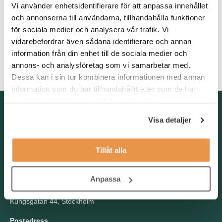
redovisning eller företagsekonomi, med några års
Vi använder enhetsidentifierare för att anpassa innehållet
arbetslivserfarenhet inom business controlling. Goda kunskaper
och annonserna till användarna, tillhandahålla funktioner
i engelska och svenska, både i tal och skrift, är ett krav. För att
för sociala medier och analysera vår trafik. Vi
lyckas i rollen behöver du goda kunskaper i SAP och avancerad
vidarebefordrar även sådana identifierare och annan
MS Excel. Du förväntas vara analytisk, självgående och
information från din enhet till de sociala medier och
målinriktad, och du kan arbeta både självständigt och som en
annons- och analysföretag som vi samarbetar med.
del av ett team.
Dessa kan i sin tur kombinera informationen med annan
information som du har tillhandahållit eller som de har
samlat in när du har använt deras tjänster.
Kontakta oss
Visa detaljer
TNG Group AB
info@tng.se
Tel: 08-21 92 00
Tillåt alla
Boka möte
Välj dag och tid!
Anpassa
Besöksadress
Kungsgatan 44, Stockholm
Postadress