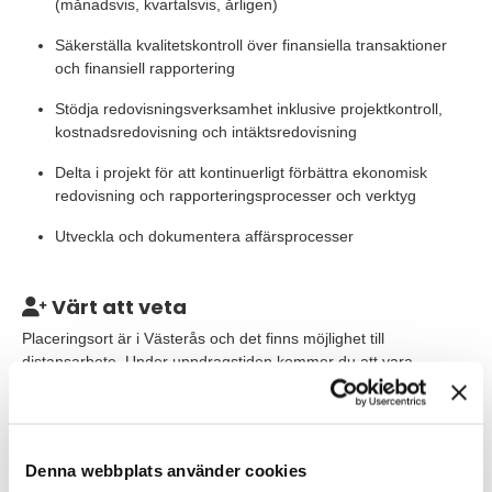
(månadsvis, kvartalsvis, årligen)
Säkerställa kvalitetskontroll över finansiella transaktioner
och finansiell rapportering
Stödja redovisningsverksamhet inklusive projektkontroll,
kostnadsredovisning och intäktsredovisning
Delta i projekt för att kontinuerligt förbättra ekonomisk
redovisning och rapporteringsprocesser och verktyg
Utveckla och dokumentera affärsprocesser
Värt att veta
Placeringsort är i Västerås och det finns möjlighet till
distansarbete. Under uppdragstiden kommer du att vara
anställd av TNG.
Våra förväntningar
Denna webbplats använder cookies
Vi söker någon med kandidatexamen inom ekonomi,