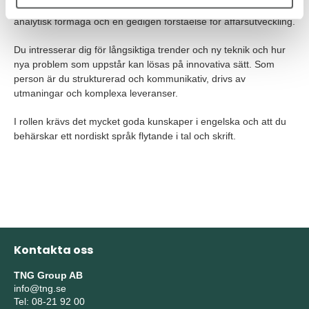
för affärs- och intäktsdrivande utvecklingsprojekt. Du har en god
analytisk förmåga och en gedigen förståelse för affärsutveckling.
Du intresserar dig för långsiktiga trender och ny teknik och hur
nya problem som uppstår kan lösas på innovativa sätt. Som
person är du strukturerad och kommunikativ, drivs av
utmaningar och komplexa leveranser.
I rollen krävs det mycket goda kunskaper i engelska och att du
behärskar ett nordiskt språk flytande i tal och skrift.
Kontakta oss
TNG Group AB
info@tng.se
Tel: 08-21 92 00