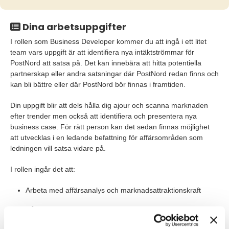
Dina arbetsuppgifter
I rollen som Business Developer kommer du att ingå i ett litet
team vars uppgift är att identifiera nya intäktströmmar för
PostNord att satsa på. Det kan innebära att hitta potentiella
partnerskap eller andra satsningar där PostNord redan finns och
kan bli bättre eller där PostNord bör finnas i framtiden.
Din uppgift blir att dels hålla dig ajour och scanna marknaden
efter trender men också att identifiera och presentera nya
business case. För rätt person kan det sedan finnas möjlighet
att utvecklas i en ledande befattning för affärsområden som
ledningen vill satsa vidare på.
I rollen ingår det att:
Arbeta med affärsanalys och marknadsattraktionskraft
Hålla kontakt med interna och externa intressenter inom
affärsutveckling och innovation