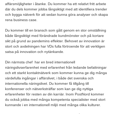
affärsmöjligheter i åtanke. Du kommer ha ett relativt fritt arbete
där du dels kommer jobba långsiktigt med att identifiera trender
och bygga nätverk för att sedan kunna göra analyser och skapa
rena business case.
Du kommer till en bransch som gått genom en stor omställning
både långsiktigt med förändrade kundmönster och på kortare
sikt på grund av pandemins effekter. Behovet av innovation är
stort och avdelningen har VDs fulla förtroende för att verkligen
satsa på innovation och nytänkande.
Din närmsta chef har en bred internationell
näringslivserfarenhet med erfarenhet från ledande befattningar
och ett starkt kontaktnätverk som kommer kunna ge dig många
värdefulla ingångar i affärslivet, i både det svenska och
internationella näringslivet. Du kommer få tillgång till
konferenser och nätverksträffar som kan ge dig nyttiga
erfarenheter för resten av din karriär. Inom PostNord kommer
du också jobba med många kompetenta specialister med stort
kunnande i en internationell miljö med många olika kulturer.