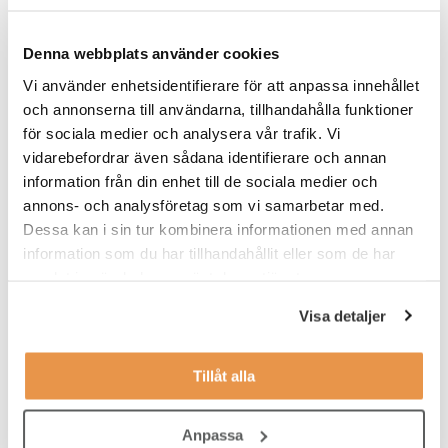
Hålla en överblick över den aktuella utvecklingen inom
PostNord
Denna webbplats använder cookies
Hålla koll på trender inom affärsutveckling och teknik
Vi använder enhetsidentifierare för att anpassa innehållet
och annonserna till användarna, tillhandahålla funktioner
Skapa starka relationer med seniora chefer inom bolaget
för sociala medier och analysera vår trafik. Vi
vidarebefordrar även sådana identifierare och annan
Värt att veta
information från din enhet till de sociala medier och
annons- och analysföretag som vi samarbetar med.
Du utgår från huvudkontoret i Solna och rapporterar till Head of
Business Development. Tjänsten startar så snart rätt person kan
Dessa kan i sin tur kombinera informationen med annan
börja.
information som du har tillhandahållit eller som de har
samlat in när du har använt deras tjänster.
Våra förväntningar
Visa detaljer
Vi söker dig som har arbetat med analys- och
intäktsgenererande affärsutveckling och känner nu att du är
redo för en ny utmaning. Du har kanske arbetat med
Tillåt alla
affärsutveckling eller M&A på ett större bolag eller jobbar just nu
på ett managementbolag som strategikonsult eller Investment
Anpassa
Manager på ett PE/VC bolag. Du vill ta klivet till att själv ansvara