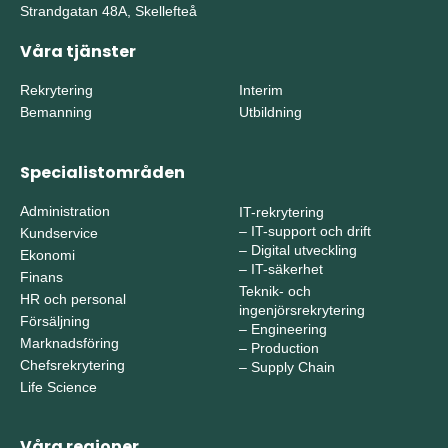
Strandgatan 48A, Skellefteå
Våra tjänster
Rekrytering
Interim
Bemanning
Utbildning
Specialistområden
Administration
IT-rekrytering
–
IT-support och drift
Kundservice
–
Digital utveckling
Ekonomi
–
IT-säkerhet
Finans
Teknik- och
HR och personal
ingenjörsrekrytering
Försäljning
–
Engineering
Marknadsföring
–
Production
Chefsrekrytering
–
Supply Chain
Life Science
Våra regioner