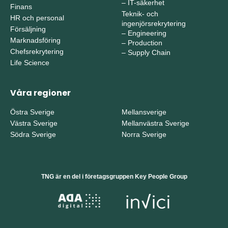
–
IT-säkerhet
Finans
Teknik- och
HR och personal
ingenjörsrekrytering
Försäljning
–
Engineering
Marknadsföring
–
Production
Chefsrekrytering
–
Supply Chain
Life Science
Våra regioner
Östra Sverige
Mellansverige
Västra Sverige
Mellanvästra Sverige
Södra Sverige
Norra Sverige
TNG är en del i företagsgruppen Key People Group