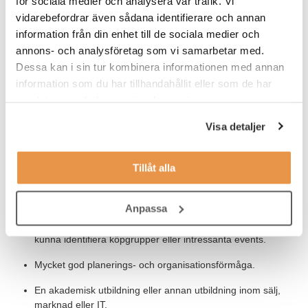
för sociala medier och analysera vår trafik. Vi
nivåer i en organisation och kommunicerar flytande i tal och
vidarebefordrar även sådana identifierare och annan
skrift, på både svenska och engelska.
information från din enhet till de sociala medier och
annons- och analysföretag som vi samarbetar med.
För att lyckas i din roll som Business Development Representive
tror vi att du har:
Dessa kan i sin tur kombinera informationen med annan
information som du har tillhandahållit eller som de har
Ett par års erfarenhet av samma eller en liknande roll med
samlat in när du har använt deras tjänster.
mycket kundkontakt.
Visa detaljer
Erfarenhet av B2B.
Kännedom / kunskap i olika affärsystem t.ex. Salesforce.
Tillåt alla
Kännedom / kunskap i olika säljverktyg såsom SalesLoft
och LinkedIn Sales Navigator.
Anpassa
Kännedom /kunskap om sociala medier verktyg för att t.ex.
kunna identifiera köpgrupper eller intressanta events.
Mycket god planerings- och organisationsförmåga.
En akademisk utbildning eller annan utbildning inom sälj,
marknad eller IT.