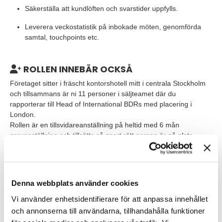
Säkerställa att kundlöften och svarstider uppfylls.
Leverera veckostatistik på inbokade möten, genomförda
samtal, touchpoints etc.
ROLLEN INNEBÄR OCKSÅ
Företaget sitter i fräscht kontorshotell mitt i centrala Stockholm
och tillsammans är ni 11 personer i säljteamet där du
rapporterar till Head of International BDRs med placering i
London.
Rollen är en tillsvidareanställning på heltid med 6 mån
provanställning och tillsätts så snart rätt person är på plats.
VEM ÄR DU?
Vi tror att du som söker är orädd, driven och resultatorienterad.
Denna webbplats använder cookies
Du har ett intresse och en passion för ny teknologi och vill
fortsätta utvecklas inom detta område. Du motiveras av
Vi använder enhetsidentifierare för att anpassa innehållet
utmaningar och tar dig an dem med positivitet och ihärdighet.
och annonserna till användarna, tillhandahålla funktioner
Du känner dig bekväm i att ta kontakt med personer på alla