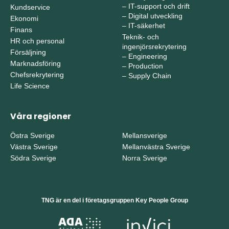
–
IT-support och drift
Kundservice
–
Digital utveckling
Ekonomi
–
IT-säkerhet
Finans
Teknik- och
HR och personal
ingenjörsrekrytering
Försäljning
–
Engineering
Marknadsföring
–
Production
Chefsrekrytering
–
Supply Chain
Life Science
Våra regioner
Östra Sverige
Mellansverige
Västra Sverige
Mellanvästra Sverige
Södra Sverige
Norra Sverige
TNG är en del i företagsgruppen Key People Group