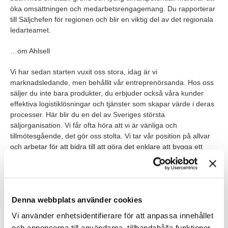
öka omsättningen och medarbetsrengagemang. Du rapporterar
till Säljchefen för regionen och blir en viktig del av det regionala
ledarteamet.
…om Ahlsell
Vi har sedan starten vuxit oss stora, idag är vi
marknadsledande, men behållit vår entreprenörsanda. Hos oss
säljer du inte bara produkter, du erbjuder också våra kunder
effektiva logistiklösningar och tjänster som skapar värde i deras
processer. Här blir du en del av Sveriges största
säljorganisation. Vi får ofta höra att vi är vänliga och
tillmötesgående, det gör oss stolta. Vi tar vår position på allvar
och arbetar för att bidra till att göra det enklare att bygga ett
bättre och mer hållbart samhälle.
På Ahlsell kommer du till en varm kultur där våra värdeord
enkelhet, ansvar och öppenhet genomsyrar vår verksamhet och
Denna webbplats använder cookies
där
medarbetare beskriver bolaget som en arbetsplats där
samarbetet och teamkänslan med kollegor är stark. Vi har en
Vi använder enhetsidentifierare för att anpassa innehållet
arbetskultur som kännetecknas av att ta tillvara på våra
och annonserna till användarna, tillhandahålla funktioner