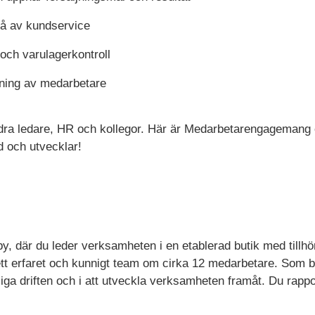
vå av kundservice
och varulagerkontroll
dning av medarbetare
dra ledare, HR och kollegor. Här är Medarbetarengagemang 
d och utvecklar!
by, där du leder verksamheten i en etablerad butik med till
 ett erfaret och kunnigt team om cirka 12 medarbetare. Som b
liga driften och i att utveckla verksamheten framåt. Du rappor