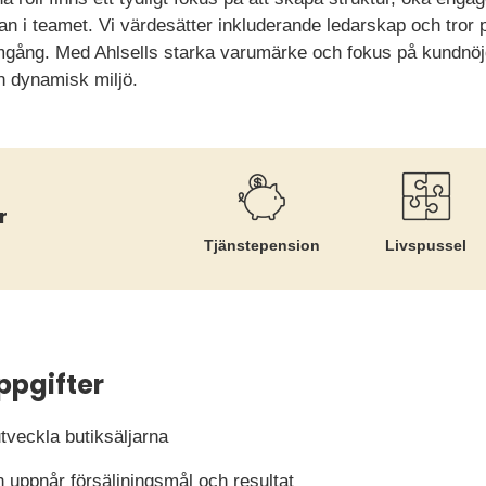
an i teamet. Vi värdesätter inkluderande ledarskap och tror p
amgång. Med Ahlsells starka varumärke och fokus på kundnöjd
n dynamisk miljö.
r
Tjänste­pension
Livspussel
ppgifter
tveckla butiksäljarna
n uppnår försäljningsmål och resultat