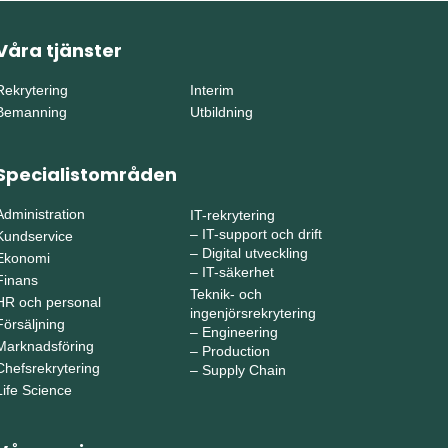
Våra tjänster
Rekrytering
Interim
Bemanning
Utbildning
Specialistområden
Administration
IT-rekrytering
–
IT-support och drift
Kundservice
–
Digital utveckling
Ekonomi
–
IT-säkerhet
Finans
Teknik- och
HR och personal
ingenjörsrekrytering
Försäljning
–
Engineering
Marknadsföring
–
Production
Chefsrekrytering
–
Supply Chain
Life Science