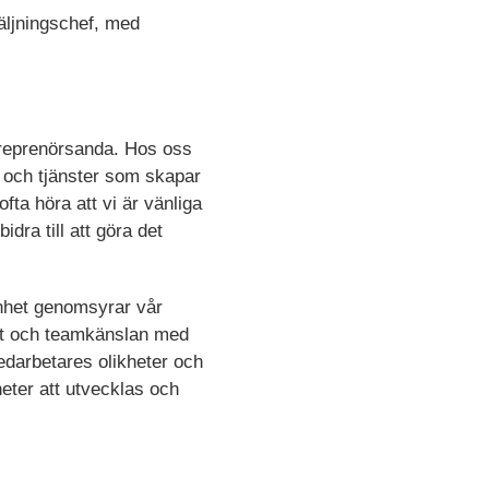
äljningschef, med
ntreprenörsanda. Hos oss
r och tjänster som skapar
fta höra att vi är vänliga
idra till att göra det
enhet genomsyrar vår
et och teamkänslan med
medarbetares olikheter och
heter att utvecklas och