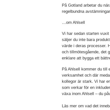
På Gotland arbetar du när
regelbundna avstämningar 
…om Ahlsell
Vi har sedan starten vuxi
säljer du inte bara produk
värde i deras processer. Hä
och tillmötesgående, det gör
enklare att bygga ett bätt
På Ahlsell kommer du till
verksamhet och där medar
kollegor är stark. Vi har 
som verkar för en inkluder
växa inom Ahlsell – du på
Läs mer om vad det innebä