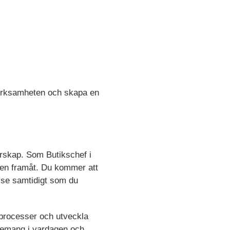
 verksamheten och skapa en
darskap. Som Butikschef i
iken framåt. Du kommer att
else samtidigt som du
sprocesser och utveckla
gagemang i vardagen och