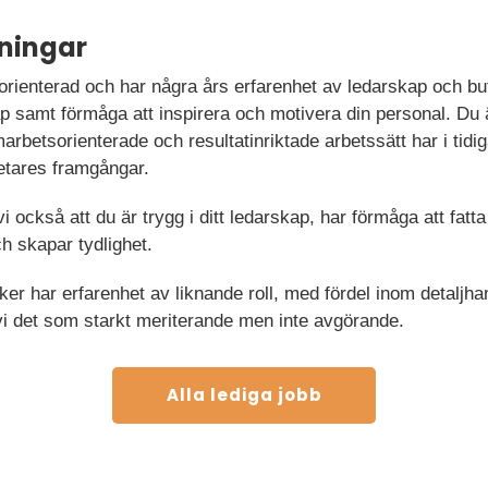
ningar
sorienterad och har några års erfarenhet av ledarskap och bu
p samt förmåga att inspirera och motivera din personal. Du ä
betsorienterade och resultatinriktade arbetssätt har i tidigar
etares framgångar.
vi också att du är trygg i ditt ledarskap, har förmåga att fatta
ch skapar tydlighet.
öker har erfarenhet av liknande roll, med fördel inom detaljh
vi det som starkt meriterande men inte avgörande.
Alla lediga jobb