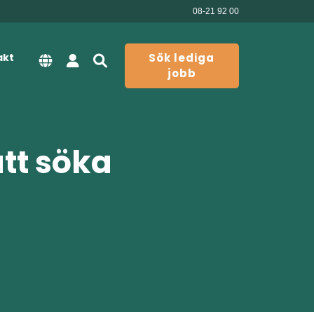
08-21 92 00
akt
Sök lediga
jobb
att söka