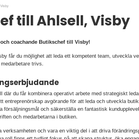
, Visby
f till Ahlsell, Visby
och coachande Butikschef till Visby!
sby får du möjlighet att leda ett kompetent team, utveckla
 medarbetare trivs.
ningserbjudande
oll där du får kombinera operativt arbete med strategiskt le
ditt entreprenörskap avgörande för att leda och utveckla but
ra försäljningsmål och säkerställa en fantastisk kundupplev
riften och medarbetarna i butiken.
 verksamheten och vara en viktig del i att driva förändring
na roll finns ett tydligt fokus på att skapa struktur, öka en