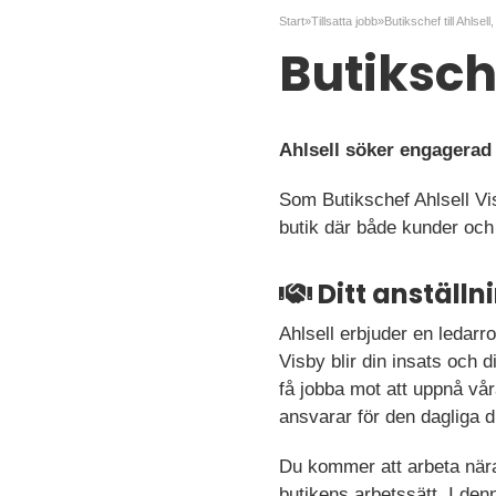
Start
»
Tillsatta jobb
»
Butikschef till Ahlsell
Butiksche
Ahlsell söker engagerad 
Som Butikschef Ahlsell Vi
butik där både kunder och
Ditt anställ
Ahlsell erbjuder en ledarr
Visby blir din insats och 
få jobba mot att uppnå vå
ansvarar för den dagliga d
Du kommer att arbeta nära
butikens arbetssätt. I den