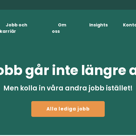
Jobb och
Om
Insights
Kont
karriär
oss
obb går inte längre 
Men kolla in våra andra jobb istället!
Alla lediga jobb