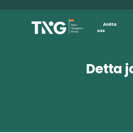
Anlita
oss
Detta j