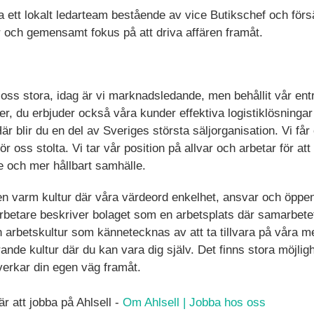
a ett lokalt ledarteam bestående av vice Butikschef och förs
och gemensamt fokus på att driva affären framåt.
t oss stora, idag är vi marknadsledande, men behållit vår e
ter, du erbjuder också våra kunder effektiva logistiklösninga
r blir du en del av Sveriges största säljorganisation. Vi får o
 oss stolta. Vi tar vår position på allvar och arbetar för att b
re och mer hållbart samhälle.
 en varm kultur där våra värdeord enkelhet, ansvar och öpp
betare beskriver bolaget som en arbetsplats där samarbet
en arbetskultur som kännetecknas av att ta tillvara på våra 
ande kultur där du kan vara dig själv. Det finns stora möjlig
verkar din egen väg framåt.
r att jobba på Ahlsell -
Om Ahlsell | Jobba hos oss