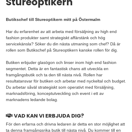
Stureoptikern
Butikschef till Stureoptikern mitt på Östermalm
Har du erfarenhet av att arbeta med försäljning av high end
fashion produkter samt strategiskt affärstänk och hög
servicekänsla? Söker du din nästa utmaning som chef? Då är
rollen som Butikschef på Stureoptikern kanske rollen för dig.
Butiken erbjuder glasögon och linser inom high end fashion
segmentet. Detta är en fantastisk chans att utveckla en
framgångsbutik och ta den till nästa nivå. Rollen har
resultatansvar för butiken och arbetar med nyckeltal och budget.
Du arbetar såväl strategiskt som operativt med försäljning,
marknadsföring, konceptutveckling och event i ett av
marknadens ledande bolag.
VAD KAN VI ERBJUDA DIG?
För den erfarna och drivna ledaren är detta en stor möjlighet att
ta denna framgångsrika butik till nästa nivå. Du kommer till en