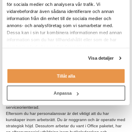
Vi söker dig som tidigare har arbetat som butikschef med
för sociala medier och analysera vår trafik. Vi
erfarenhet av personalledning, marknadsföring och utveckling
vidarebefordrar även sådana identifierare och annan
av varuhus / butik, gärna inom high end fashion segmentet. Du
information från din enhet till de sociala medier och
kan visa upp goda resultat av skapad tillväxt och lönsamhet och
annons- och analysföretag som vi samarbetar med.
har kanske arbetat i en större organisation där strategier, att
Dessa kan i sin tur kombinera informationen med annan
lägga budget, forecast och att rapportera till utländska ägare
information som du har tillhandahållit eller som de har
inte känns främmande för dig. Det är ett stort plus om du har en
bakgrund från retail och erfarenhet av merchandise.
samlat in när du har använt deras tjänster.
Visa detaljer
Vi ser gärna att du har erfarenhet av influence marketing och
förståelse för hur man skapar engagemang i media samt vilka
digitala plattformar som ger maximal exponering.
Tillåt alla
Som person är du kommunikativ, har hög servicekänsla och är
van att använda ditt coachande ledarskap i den dagliga
Anpassa
verksamheten för att nå uppsatta mål. Du har ett högt
engagemang, gillar att arbeta målfokuserad och är
serviceorienterad.
Eftersom du har personalansvar är det viktigt att du har
kunskaper inom arbetsrätt. Du är noggrann och är operativ med
strategisk höjd. Dessutom arbetar du vant i Office paketet, har