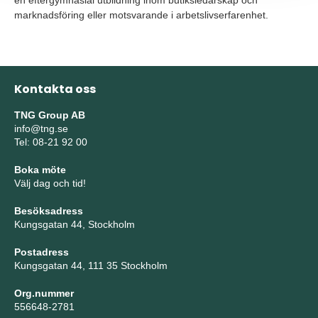
en eftergymnasial utbildning inom butiksledarskap och
marknadsföring eller motsvarande i arbetslivserfarenhet.
Kontakta oss
TNG Group AB
info@tng.se
Tel: 08-21 92 00
Boka möte
Välj dag och tid!
Besöksadress
Kungsgatan 44, Stockholm
Postadress
Kungsgatan 44, 111 35 Stockholm
Org.nummer
556648-2781