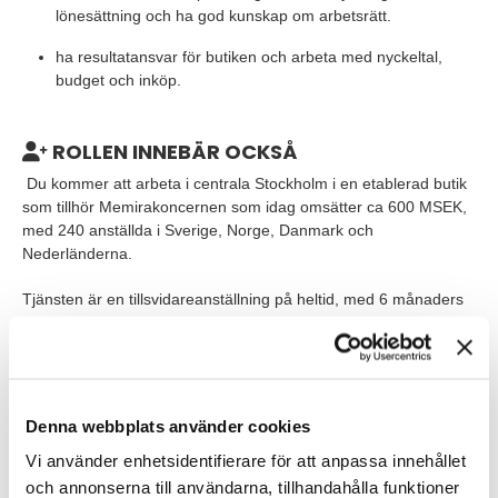
lönesättning och ha god kunskap om arbetsrätt.
ha resultatansvar för butiken och arbeta med nyckeltal,
budget och inköp.
ROLLEN INNEBÄR OCKSÅ
Du kommer att arbeta i centrala Stockholm i en etablerad butik
som tillhör Memirakoncernen som idag omsätter ca 600 MSEK,
med 240 anställda i Sverige, Norge, Danmark och
Nederländerna.
Tjänsten är en tillsvidareanställning på heltid, med 6 månaders
provanställning. Du jobbar butikstider, öppettider (09:00-18:00
vardagar samt 11.00-15:00 lördagar) med viss möjlighet till
flexibilitet. Tillsättningen är tänkt att göras så snart som möjligt,
eller när rätt kandidat kan vara på plats.
Denna webbplats använder cookies
Vi använder enhetsidentifierare för att anpassa innehållet
VEM ÄR DU?
och annonserna till användarna, tillhandahålla funktioner