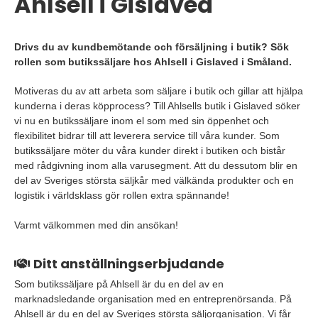
Ahlsell i Gislaved
Drivs du av kundbemötande och försäljning i butik? Sök
rollen som butikssäljare hos Ahlsell i Gislaved i Småland.
Motiveras du av att arbeta som säljare i butik och gillar att hjälpa
kunderna i deras köpprocess? Till Ahlsells butik i Gislaved söker
vi nu en butikssäljare inom el som med sin öppenhet och
flexibilitet bidrar till att leverera service till våra kunder. Som
butikssäljare möter du våra kunder direkt i butiken och bistår
med rådgivning inom alla varusegment. Att du dessutom blir en
del av Sveriges största säljkår med välkända produkter och en
logistik i världsklass gör rollen extra spännande!
Varmt välkommen med din ansökan!
Ditt anställningserbjudande
Som butikssäljare på Ahlsell är du en del av en
marknadsledande organisation med en entreprenörsanda. På
Ahlsell är du en del av Sveriges största säljorganisation. Vi får