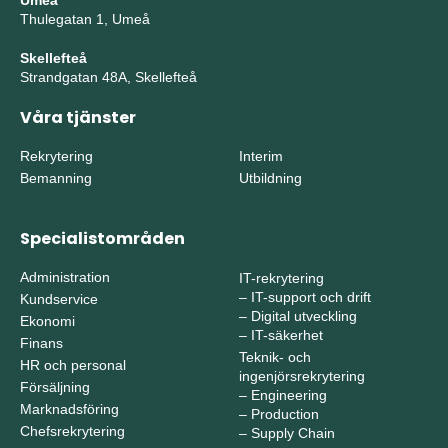
Umeå
Thulegatan 1, Umeå
Skellefteå
Strandgatan 48A, Skellefteå
Våra tjänster
Rekrytering
Interim
Bemanning
Utbildning
Specialistområden
Administration
IT-rekrytering
–
IT-support och drift
Kundservice
–
Digital utveckling
Ekonomi
–
IT-säkerhet
Finans
Teknik- och
HR och personal
ingenjörsrekrytering
Försäljning
–
Engineering
Marknadsföring
–
Production
Chefsrekrytering
–
Supply Chain