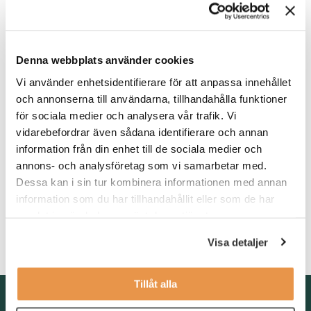
Våra förväntningar
För att bli framgångsrik i rollen som butikssäljare söker vi dig
Denna webbplats använder cookies
med motivationen att bidra till butikens utveckling. Det är
önskvärt att du arbetat i en liknande roll inom försäljning av
Vi använder enhetsidentifierare för att anpassa innehållet
varor och kundbemötande. Har du ett intresse för eller
och annonserna till användarna, tillhandahålla funktioner
erfarenhet inom el är det meriterande. Det är även meriterande
för sociala medier och analysera vår trafik. Vi
om du har truckkort.
vidarebefordrar även sådana identifierare och annan
information från din enhet till de sociala medier och
Du har datorvana samt goda kunskaper i svenska och engelska
annons- och analysföretag som vi samarbetar med.
både i tal och skrift.
Dessa kan i sin tur kombinera informationen med annan
Som person är du positiv, lösningsorienterad och flexibel. Du är
information som du har tillhandahållit eller som de har
stresstålig och levererar service av hög kvalité till kunderna.
samlat in när du har använt deras tjänster.
Vidare bidrar du till butikens resultat och teamets samarbete
genom din goda laganda.
Visa detaljer
Tillåt alla
Kontakta oss