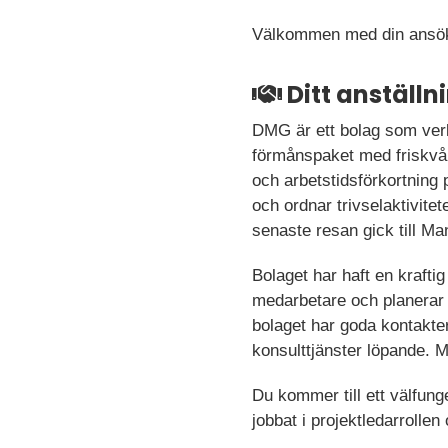
Välkommen med din ansö
Ditt anställ
DMG är ett bolag som verk
förmånspaket med friskvår
och arbetstidsförkortning 
och ordnar trivselaktivite
senaste resan gick till Ma
Bolaget har haft en kraftig
medarbetare och planerar at
bolaget har goda kontakte
konsulttjänster löpande. Med
Du kommer till ett välfung
jobbat i projektledarrolle