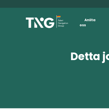
Anlita
oss
Detta j