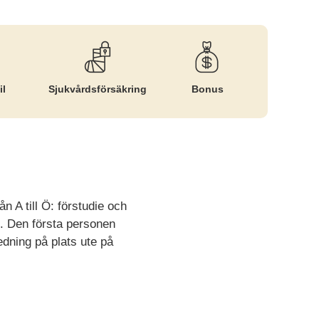
il
Sjukvårds­försäkring
Bonus
 A till Ö: förstudie och
e. Den första personen
dning på plats ute på