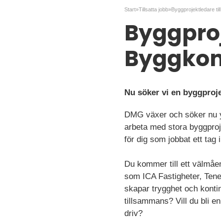
Start
»
Tillsatta jobb
»
Byggproj
Byggkons
Nu söker vi en byggproj
DMG växer och söker nu yt
arbeta med stora byggprojek
för dig som jobbat ett tag
Du kommer till ett välmåe
som ICA Fastigheter, Tene
skapar trygghet och kontin
tillsammans? Vill du bli 
driv?