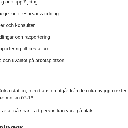
ng och uppföljning
budget och resursanvändning
er och konsulter
dlingar och rapportering
ortering till beställare
ö och kvalitet på arbetsplatsen
olna station, men tjänsten utgår från de olika byggprojekte
er mellan 0
7-16.
tartar så snart rätt person kan vara på plats.
ningar