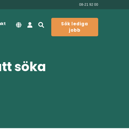
08-21 92 00
akt
Sök lediga
jobb
att söka