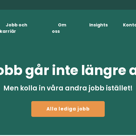
Jobb och
Om
Insights
Kont
karriär
oss
obb går inte längre 
Men kolla in våra andra jobb istället!
Alla lediga jobb