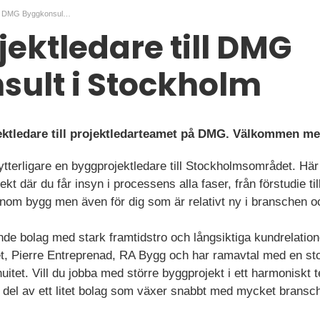
Byggprojektledare till DMG Byggkonsult i Stockholm
ektledare till DMG
ult i Stockholm
ektledare till projektledarteamet på DMG. Välkommen me
terligare en byggprojektledare till Stockholmsområdet. Här 
t där du får insyn i processens alla faser, från förstudie til
 inom bygg men även för dig som är relativt ny i branschen oc
nde bolag med stark framtidstro och långsiktiga kundrelatio
t, Pierre Entreprenad, RA Bygg och har ramavtal med en sto
uitet. Vill du jobba med större byggprojekt i ett harmoniskt
en del av ett litet bolag som växer snabbt med mycket brans