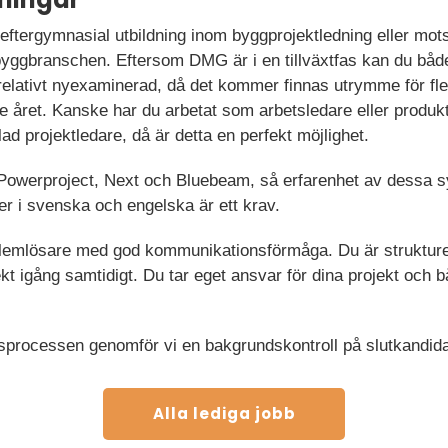
 eftergymnasial utbildning inom byggprojektledning eller mo
 byggbranschen. Eftersom DMG är i en tillväxtfas kan du bå
relativt nyexaminerad, då det kommer finnas utrymme för fle
 året. Kanske har du arbetat som arbetsledare eller produkt
ad projektledare, då är detta en perfekt möjlighet.
owerproject, Next och Bluebeam, så erfarenhet av dessa s
r i svenska och engelska är ett krav.
lemlösare med god kommunikationsförmåga. Du är struktur
ekt igång samtidigt. Du tar eget ansvar för dina projekt och b
sprocessen genomför vi en bakgrundskontroll på slutkandid
Alla lediga jobb