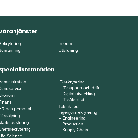
Våra tjänster
Rekrytering
Interim
Bemanning
Utbildning
Specialistområden
Administration
IT-rekrytering
–
IT-support och drift
Kundservice
–
Digital utveckling
Ekonomi
–
IT-säkerhet
Finans
Teknik- och
HR och personal
ingenjörsrekrytering
Försäljning
–
Engineering
Marknadsföring
–
Production
Chefsrekrytering
–
Supply Chain
Life Science