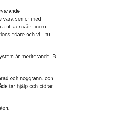
tsvarande
de vara senior med
ra olika nivåer inom
ionsledare och vill nu
ystem är meriterande. B-
erad och noggrann, och
åde tar hjälp och bidrar
aten.