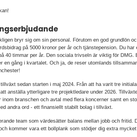
kan!
ningserbjudande
ligen bryr sig om sin personal. Förutom en god grundlön och 
dsbidrag på 5000 kronor per år och tjänstepension. Du har 
på 40 timmar per år. Den sociala trivseln är viktig för DMG. 
ter en gång i kvartalet. Och ja, de reser utomlands tillsamm
nchester!
 tillväxt sedan starten i maj 2024. Från att ha varit tre initia
t anställa ytterligare tre projektledare under 2026. Tillväxte
r inom branschen och avtal med flera koncerner samt en st
 andra ord - ett finansiellt stabilt bolag i tillväxt.
erande team som värdesätter balans mellan jobb och fritid. 
n och kommer vara ett bollplank som stödjer dig extra mycket