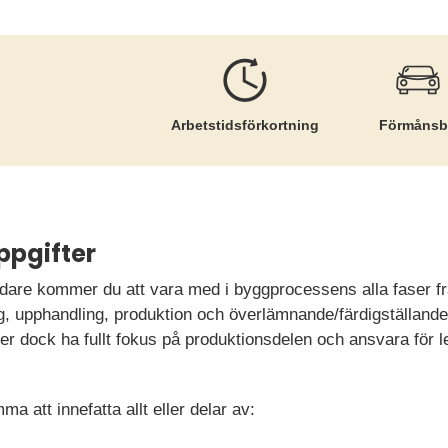
Arbetstids­förkortning
Förmånsb
ppgifter
dare kommer du att vara med i byggprocessens alla faser från
g, upphandling, produktion och överlämnande/färdigställand
dock ha fullt fokus på produktionsdelen och ansvara för le
a att innefatta allt eller delar av: