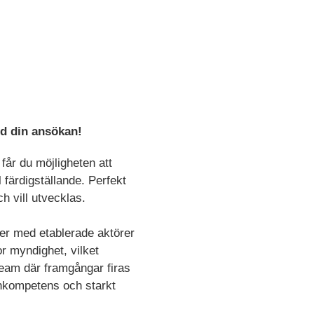
d din ansökan!
får du möjligheten att
l färdigställande. Perfekt
h vill utvecklas.
ner med etablerade aktörer
r myndighet, vilket
 team där framgångar firas
chkompetens och starkt