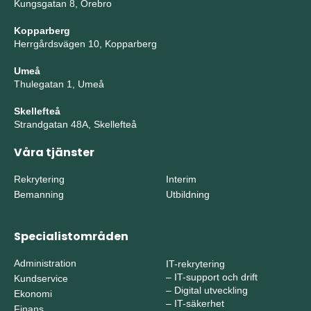
Kungsgatan 8, Örebro
Kopparberg
Herrgårdsvägen 10, Kopparberg
Umeå
Thulegatan 1, Umeå
Skellefteå
Strandgatan 48A, Skellefteå
Våra tjänster
Rekrytering
Interim
Bemanning
Utbildning
Specialistområden
Administration
IT-rekrytering
–
IT-support och drift
Kundservice
–
Digital utveckling
Ekonomi
–
IT-säkerhet
Finans