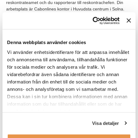
reskontrateamet och du rapporterar till reskontrachefen. Din
arbetsplats är Cabonlines kontor i Huvudsta centrum i Solna.
Dina arbetstider är flexibla och du har i dagsläget möjlighet att
arbeta hemifrån några dagar i veckan. Detta är ett
konsultuppdrag som kommer inledas med en anställning på
TNG för att sedan gå över i en anställning hos Cabonline efter 6
månader. Tjänsten startar så snart rätt person kan vara på
Denna webbplats använder cookies
plats.
Vi använder enhetsidentifierare för att anpassa innehållet
och annonserna till användarna, tillhandahålla funktioner
Våra förväntningar
för sociala medier och analysera vår trafik. Vi
För att bli framgångsrik i rollen som ekonomiassistent söker vi
vidarebefordrar även sådana identifierare och annan
dig som har tidigare erfarenhet inom både kund- och
information från din enhet till de sociala medier och
leverantörsreskontra. Du har god kunskap inom reskontra och
annons- och analysföretag som vi samarbetar med.
är van att hantera stora flöden. Dina systemkunskaper är goda
Dessa kan i sin tur kombinera informationen med annan
och du är flytande i svenska.
information som du har tillhandahållit eller som de har
samlat in när du har använt deras tjänster.
Som person är du hjälpsam, strukturerad och noggrann. Du trivs
Visa detaljer
att arbeta i en föränderlig miljö där din vilja och engagemang
hjälper dig framåt i ditt arbete. Du är trygg och självgående i ditt
arbetssätt samtidigt som du har en god samarbetsförmåga.