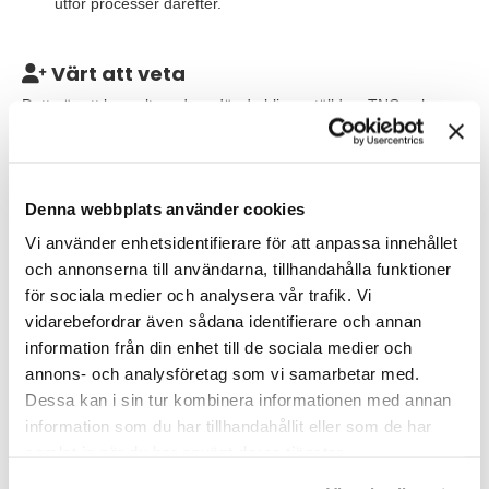
utför processer därefter.
Värt att veta
Detta är ett konsultuppdrag där du blir anställd av TNG och
uthyrd till det aktuella företaget. Uppdraget förväntas starta
relativt omgående och pågå till slutet av september 2024.
Din arbetsplats är på företagets kontor i Landskrona.
Denna webbplats använder cookies
Vi använder enhetsidentifierare för att anpassa innehållet
Våra förväntningar
och annonserna till användarna, tillhandahålla funktioner
Vi söker dig som har erfarenhet av en liknande roll som
för sociala medier och analysera vår trafik. Vi
kategorichef eller inköpsansvarig. Du har en god vana av att
vidarebefordrar även sådana identifierare och annan
driva och genomföra förhandlingar med leverantörer både
information från din enhet till de sociala medier och
nationellt och internationellt. Därför förutsätter vi att du är duktig
annons- och analysföretag som vi samarbetar med.
på att kommunicera på såväl svenska som engelska. Vidare är
Dessa kan i sin tur kombinera informationen med annan
du van att arbeta med MS verktyg så som Excel, Power Point,
SharePoint, Power BI etc.
information som du har tillhandahållit eller som de har
samlat in när du har använt deras tjänster.
Vi ser det som meriterande om du har ett tekniskt intresse och