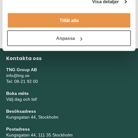
kunskap inom SAP.
Visa detaljer
Som person är du affärsmässig och kommunikativ i ditt
arbetssätt då du i din roll har många kommersiella dialoger. Du
Tillåt alla
har förmåga att hitta lösningar på problem och situationer som
uppstår.
Anpassa
Kontakta oss
TNG Group AB
info@tng.se
Tel: 08-21 92 00
Boka möte
Välj dag och tid!
Besöksadress
Kungsgatan 44, Stockholm
Postadress
Kungsgatan 44, 111 35 Stockholm