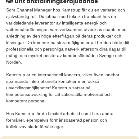
Ditt anställningserbjudande
Som Channel Manager hos Kamstrup får du en varierad och
självständig roll. Du jobbar med teknik i framkant hos en
världsledande leverantör av intelligenta energi- och
vattenmätarlösningar, vars verksamhet utvecklas snabbt med
anledning av den höga efterfrågan på deras produkter och
lösningar. Du kommer ha stora möjligheter att bredda både ditt
professionella och personliga nätverk eftersom dina dagar till
mångt och mycket består av kundbesök både i Sverige och
Norden.
Kamstrup är en internationell koncern, vilket även innebär
spännande internationella kontakter men också
utvecklingsmöjligheter! Kamstrup satsar på
kompetensutveckling för att säkerställa motiverad och
kompetent personal.
Hos Kamstrup får du flexibel arbetstid samt flera andra
förmåner, exempelvis förmånsbaserad pension och
kollektivavtalade försäkringar.