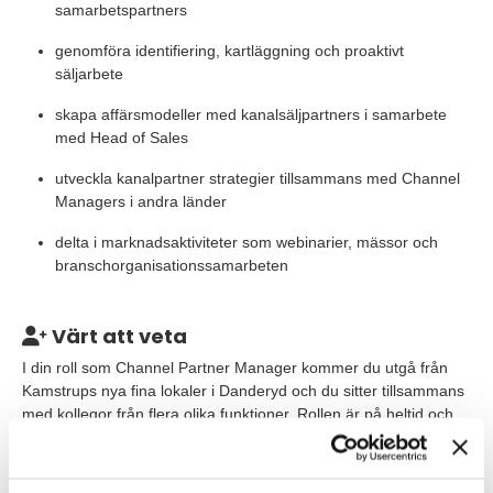
samarbetspartners
genomföra identifiering, kartläggning och proaktivt
säljarbete
skapa affärsmodeller med kanalsäljpartners i samarbete
med Head of Sales
utveckla kanalpartner strategier tillsammans med Channel
Managers i andra länder
delta i marknadsaktiviteter som webinarier, mässor och
branschorganisationssamarbeten
Värt att veta
I din roll som Channel Partner Manager kommer du utgå från
Kamstrups nya fina lokaler i Danderyd och du sitter tillsammans
med kollegor från flera olika funktioner. Rollen är på heltid och
Kamstrup tillämpar hybridarbete. Resor både inom Sverige och
internationellt, med övernattningar, är en naturlig del av tjänsten.
Du kommer att tillhöra och arbeta nära den svenska