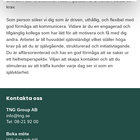
Eftersom det förekommer resor i tjänsten är B-körkort också ett
krav.
Som person söker vi dig som är driven, uthållig, och flexibel med
god förmåga att kommunicera. Vidare är du en engagerad och
tillgänglig kollega som har lätt för att motivera och få med dig
andra. Arbetet är till huvuddel självständigt vilket ställer höga
krav på att du är självgående, strukturerad och initiativtagande.
Du är affärsorienterad och har en god förmåga att se saker ur
ett helhetsperspektiv. Viljan att skapa kontakter och att du
stimuleras av att träffa kunder varje dag ser vi som en
självklarhet.
Kontakta oss
TNG Group AB
info@tng.se
Tel: 08-21 92 00
Boka möte
Välj dag och tid!