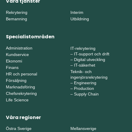
Våra tjänster
Rekrytering
Interim
Bemanning
Utbildning
Specialistområden
Administration
IT-rekrytering
–
IT-support och drift
Kundservice
–
Digital utveckling
Ekonomi
–
IT-säkerhet
Finans
Teknik- och
HR och personal
ingenjörsrekrytering
Försäljning
–
Engineering
Marknadsföring
–
Production
Chefsrekrytering
–
Supply Chain
Life Science
Våra regioner
Östra Sverige
Mellansverige