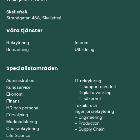
Skellefteå
Strandgatan 48A, Skellefteå
Våra tjänster
Rekrytering
Interim
Bemanning
Utbildning
Specialistområden
Administration
IT-rekrytering
–
IT-support och drift
Kundservice
–
Digital utveckling
Ekonomi
–
IT-säkerhet
Finans
Teknik- och
HR och personal
ingenjörsrekrytering
Försäljning
–
Engineering
Marknadsföring
–
Production
Chefsrekrytering
–
Supply Chain
Life Science