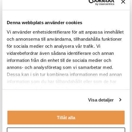
Det här är en chefsroll där du arbetar nära teamet. Du har
personalansvar för medarbetare inom kundsupport,
nykundsbearbetning och kundutveckling. Du arbetar i en B2B-
Denna webbplats använder cookies
miljö mot TradingSolutions köpande kunder, främst bilhandlare
som köper fordon via bolagets auktioner. Teamet består idag av
Vi använder enhetsidentifierare för att anpassa innehållet
fyra personer, med tydlig ambition att växa den säljande delen.
och annonserna till användarna, tillhandahålla funktioner
för sociala medier och analysera vår trafik. Vi
Våra förväntningar
vidarebefordrar även sådana identifierare och annan
information från din enhet till de sociala medier och
Du behöver inte komma från bilbranschen. Det viktiga är att du
är en ledare som kan skapa struktur och få ett team att
annons- och analysföretag som vi samarbetar med.
prestera.
Dessa kan i sin tur kombinera informationen med annan
information som du har tillhandahållit eller som de har
För att lyckas i rollen har du:
samlat in när du har använt deras tjänster.
lett säljande team tidigare
Visa detaljer
arbetat i en miljö med tempo och tydliga mål
Tillåt alla
följt upp prestation och resultat
fattat beslut i situationer där allt inte är glasklart