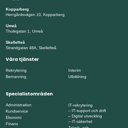
Kopparberg
Herrgårdsvägen 10, Kopparberg
Umeå
Thulegatan 1, Umeå
Skellefteå
Strandgatan 48A, Skellefteå
Våra tjänster
Rekrytering
Interim
Bemanning
Utbildning
Specialistområden
Administration
IT-rekrytering
–
IT-support och drift
Kundservice
–
Digital utveckling
Ekonomi
–
IT-säkerhet
Finans
Teknik- och