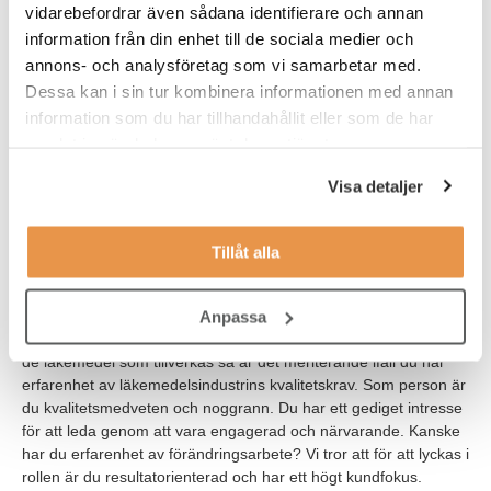
vidarebefordrar även sådana identifierare och annan
högkvalitativa humana proteiner utvunna ur blodplasma eller
information från din enhet till de sociala medier och
med hjälp av rekombinant DNA-teknik. De utvecklar och
annons- och analysföretag som vi samarbetar med.
tillverkar läkemedel för patienter inom tre behandlingsområden:
hematologi, immunterapi och intensivvård.
Dessa kan i sin tur kombinera informationen med annan
information som du har tillhandahållit eller som de har
samlat in när du har använt deras tjänster.
Våra förväntningar
För att lyckas i rollen tror vi att du har minst en
Visa detaljer
gymnasialutbildning med teknisk inriktning. Vi ser gärna att du
har flera års erfarenhet av arbetsledning. Meriterande om du
har erfarenhet av teknisk drift, drift av fastigheter och
Tillåt alla
fastighetstekniska system. Du har en god teknisk förståelse och
har goda språk -och skrivkunskaper i svenska samt engelska.
Anpassa
Eftersom du arbetar med ren media som har direkt påverkan på
de läkemedel som tillverkas så är det meriterande ifall du har
erfarenhet av läkemedelsindustrins kvalitetskrav. Som person är
du kvalitetsmedveten och noggrann. Du har ett gediget intresse
för att leda genom att vara engagerad och närvarande. Kanske
har du erfarenhet av förändringsarbete? Vi tror att för att lyckas i
rollen är du resultatorienterad och har ett högt kundfokus.