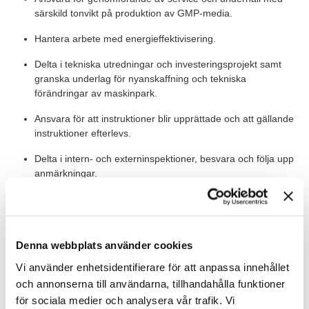
särskild tonvikt på produktion av GMP-media.
Hantera arbete med energieffektivisering.
Delta i tekniska utredningar och investeringsprojekt samt
granska underlag för nyanskaffning och tekniska
förändringar av maskinpark.
Ansvara för att instruktioner blir upprättade och att gällande
instruktioner efterlevs.
Delta i intern- och externinspektioner, besvara och följa upp
anmärkningar.
Arbeta aktivt med en fortsatt god arbetsmiljö som
förebygger sjukdom och skador samt agera
vid rehabiliteringsbehov
Denna webbplats använder cookies
Vi använder enhetsidentifierare för att anpassa innehållet
Värt att veta
och annonserna till användarna, tillhandahålla funktioner
Octapharma är det största privatägda och fristående företaget i
för sociala medier och analysera vår trafik. Vi
världen inom plasmafraktionering. Deras läkemedel består av